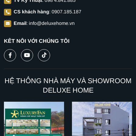
TV Kỹ Thuật
:
098 4.841.885
CS khách hàng
:
0907.185.187
Email
:
info@deluxehome.vn
KẾT NỐI VỚI CHÚNG TÔI
HỆ THỐNG NHÀ MÁY VÀ SHOWROOM
DELUXE HOME