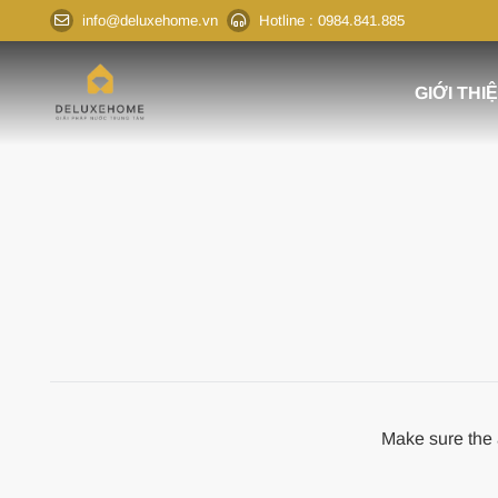
info@deluxehome.vn
Hotline
: 0984.841.885
GIỚI THI
Make sure the a