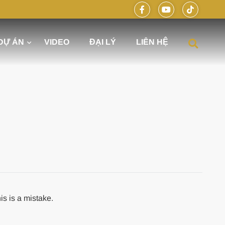
DỰ ÁN
VIDEO
ĐẠI LÝ
LIÊN HỆ
óng hiện đại cùng DELUXE HOME
is is a mistake.