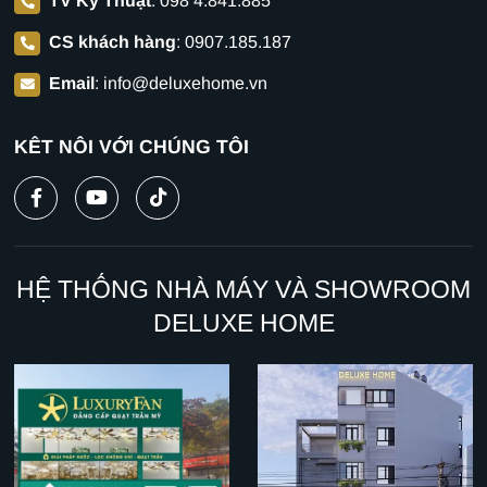
TV Kỹ Thuật
:
098 4.841.885
CS khách hàng
:
0907.185.187
Email
:
info@deluxehome.vn
KẾT NỐI VỚI CHÚNG TÔI
HỆ THỐNG NHÀ MÁY VÀ SHOWROOM
DELUXE HOME