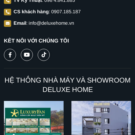
TV Kỹ Thuật
:
098 4.841.885
CS khách hàng
:
0907.185.187
Email
:
info@deluxehome.vn
KẾT NỐI VỚI CHÚNG TÔI
HỆ THỐNG NHÀ MÁY VÀ SHOWROOM
DELUXE HOME