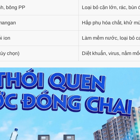
anh, bông PP
Loại bỏ cặn lớn, rác, bùn 
 mangan
Hấp phụ hóa chất, khử mùi
i ion
Làm mềm nước, loại bỏ ca
ùy chọn)
Diệt khuẩn, virus, nấm mố