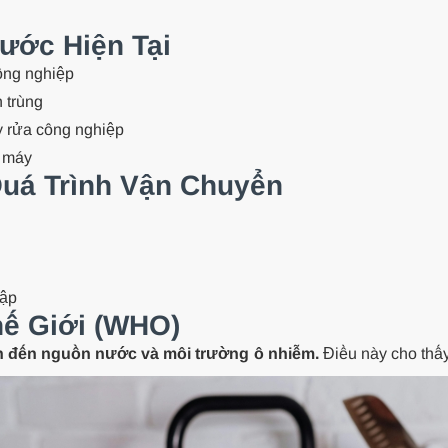
ước Hiện Tại
ông nghiệp
 trùng
y rửa công nghiệp
à máy
uá Trình Vận Chuyển
hập
hế Giới (WHO)
uan đến nguồn nước và môi trường ô nhiễm.
Điều này cho thấy