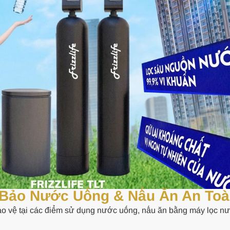
m Bảo Nước Uống & Nấu Ăn An To
ảo vệ tại các điểm sử dụng nước uống, nấu ăn bằng máy lọc nư