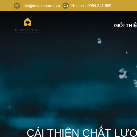
info@deluxehome.vn
Hotline
: 0984.841.885
GIỚI THI
CẢI THIỆN CHẤT LƯ