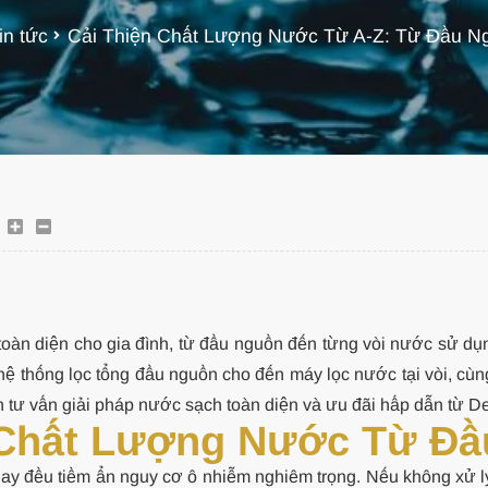
in tức
Cải Thiện Chất Lượng Nước Từ A-Z: Từ Đầu Ng
 toàn diện cho gia đình, từ đầu nguồn đến từng vòi nước sử d
ừ hệ thống lọc tổng đầu nguồn cho đến máy lọc nước tại vòi, c
n tư vấn giải pháp nước sạch toàn diện và ưu đãi hấp dẫn từ 
n Chất Lượng Nước Từ Đ
 đều tiềm ẩn nguy cơ ô nhiễm nghiêm trọng. Nếu không xử lý t