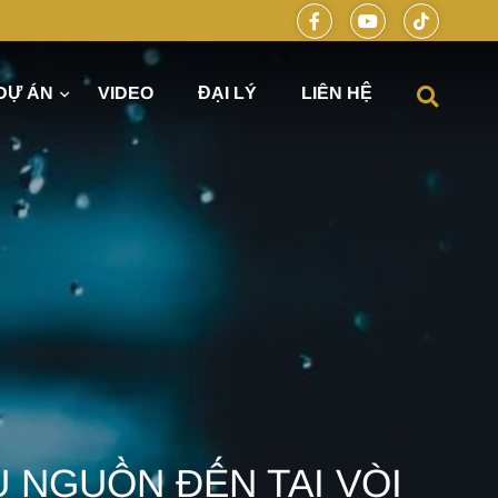
DỰ ÁN
VIDEO
ĐẠI LÝ
LIÊN HỆ
óng hiện đại cùng DELUXE HOME
 NGUỒN ĐẾN TẠI VÒI