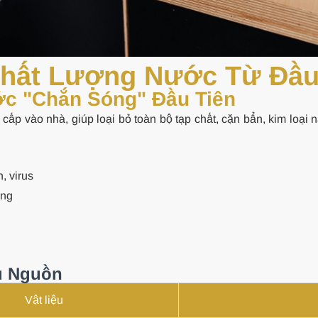
Chất Lượng Nước Từ Đầu
ớc "Chắn Sóng" Đầu Tiên
cấp vào nhà, giúp loại bỏ toàn bộ tạp chất, cặn bẩn, kim loại n
, virus
ụng
u Nguồn
Vật liệu