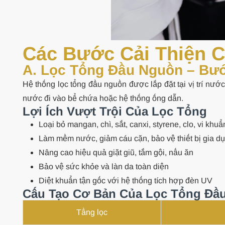
Các Bước Cải Thiện 
A. Lọc Tổng Đầu Nguồn – Bư
Hệ thống lọc tổng đầu nguồn được lắp đặt tại vị trí nước 
nước đi vào bể chứa hoặc hệ thống ống dẫn.
Lợi Ích Vượt Trội Của Lọc Tổng
Loại bỏ mangan, chì, sắt, canxi, styrene, clo, vi khuẩn
Làm mềm nước, giảm cáu cặn, bảo vệ thiết bị gia d
Nâng cao hiệu quả giặt giũ, tắm gội, nấu ăn
Bảo vệ sức khỏe và làn da toàn diện
Diệt khuẩn tận gốc với hệ thống tích hợp đèn UV
Cấu Tạo Cơ Bản Của Lọc Tổng Đầ
Tầng lọc