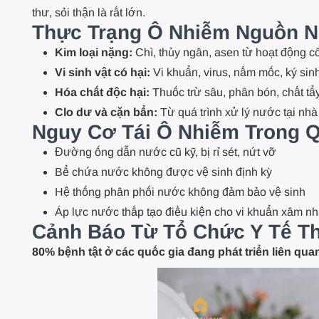
thư, sỏi thận là rất lớn.
Thực Trạng Ô Nhiễm Nguồn N
Kim loại nặng:
Chì, thủy ngân, asen từ hoạt động c
Vi sinh vật có hại:
Vi khuẩn, virus, nấm mốc, ký sinh
Hóa chất độc hại:
Thuốc trừ sâu, phân bón, chất tẩ
Clo dư và cặn bẩn:
Từ quá trình xử lý nước tại nh
Nguy Cơ Tái Ô Nhiễm Trong Q
Đường ống dẫn nước cũ kỹ, bị rỉ sét, nứt vỡ
Bể chứa nước không được vệ sinh định kỳ
Hệ thống phân phối nước không đảm bảo vệ sinh
Áp lực nước thấp tạo điều kiện cho vi khuẩn xâm n
Cảnh Báo Từ Tổ Chức Y Tế T
80% bệnh tật ở các quốc gia đang phát triển liên q