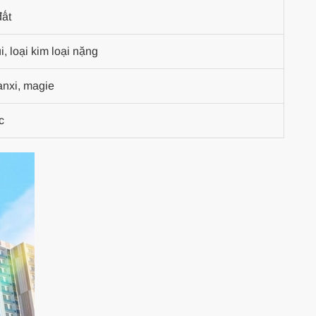
đất
, loại kim loại nặng
nxi, magie
c