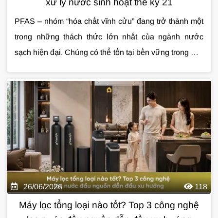
xử lý nước sinh hoạt thế kỷ 21
PFAS – nhóm “hóa chất vĩnh cửu” đang trở thành một
trong những thách thức lớn nhất của ngành nước
sạch hiện đại. Chúng có thể tồn tại bền vững trong môi
trường và âm thầm xâm nhập vào nguồn nước sinh
hoạt hằng ngày. Bài viết này DeluxeHome sẽ giúp bạn
hiểu rõ bản chất PFAS và vì sao việc xử lý chúng đang
trở nên cấp thiết hơn bao giờ hết.
26/06/2026
118
Máy lọc tổng loại nào tốt? Top 3 công nghệ