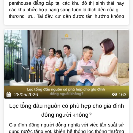
penthouse đẳng cấp tại các khu đô thị sinh thái hay
các khu phức hợp hạng sang luôn là đích đến của giới
thượng lưu. Tại đây, cư dân được tận hưởng không
gian sống xanh, hệ thống an ninh nghiêm ngặt và
những tiện ích đặc quyền. Thế nhưng, có một thực tế
đáng suy ngẫm: Ngay cả ở những đại đô thị được đầu
tư hàng ngàn tỷ đồng, làn sóng gia chủ chủ động tìm
kiếm và lắp đặt hệ thống
lọc tổng đầu nguồn
lại đang
bùng nổ mạnh mẽ hơn bao giờ hết.
28/05/2026
163
Lọc tổng đầu nguồn có phù hợp cho gia đình
đông người không?
Gia đình đông người đồng nghĩa với việc tần suất sử
dụng nước tăng vọt, khiến hệ thống lọc thông thường