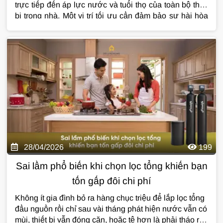
trực tiếp đến áp lực nước và tuổi thọ của toàn bộ thiết
bị trong nhà. Một vị trí tối ưu cần đảm bảo sự hài hòa
giữa yếu tố kỹ thuật, không gian vận hành và sự thuận
tiện trong quá trình bảo trì định kỳ. Với kinh nghiệm
triển khai hàng ngàn dự án thực tế, Deluxe Home sẽ
giúp bạn xác định "tọa độ vàng" để hệ thống phát huy
tối đa hiệu năng lọc và bảo vệ ngôi nhà toàn diện nhất.
28/04/2026
199
Sai lầm phổ biến khi chọn lọc tổng khiến bạn
tốn gấp đôi chi phí
Không ít gia đình bỏ ra hàng chục triệu để lắp lọc tổng
đầu nguồn rồi chỉ sau vài tháng phát hiện nước vẫn có
mùi, thiết bị vẫn đóng cặn, hoặc tệ hơn là phải tháo ra