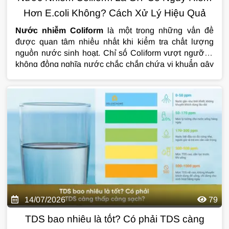
Hơn E.coli Không? Cách Xử Lý Hiệu Quả
Nước nhiễm Coliform
là một trong những vấn đề
được quan tâm nhiều nhất khi kiểm tra chất lượng
nguồn nước sinh hoạt. Chỉ số Coliform vượt ngưỡng
không đồng nghĩa nước chắc chắn chứa vi khuẩn gây
bệnh, nhưng đây lại là dấu hiệu cảnh báo nguồn nước
có nguy cơ bị ô nhiễm bởi chất thải hữu cơ hoặc phân
người, động vật. Vậy
nước nhiễm Coliform
có nguy
hiểm không, khác gì với E.coli và làm thế nào để xử lý
triệt để? Hãy cùng tìm hiểu chi tiết trong bài viết dưới
đây.
14/07/2026
79
TDS bao nhiêu là tốt? Có phải TDS càng