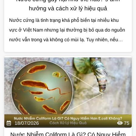
hưởng và cách xử lý hiệu quả
Nước cứng là tình trạng khá phổ biến tại nhiều khu
vực ở Việt Nam nhưng lại thường bị bỏ qua do nguồn
nước vẫn trong và không có mùi lạ. Tuy nhiên, nếu
không được xử lý, nước cứng có thể gây ảnh hưởng
đến sinh hoạt, làm giảm tuổi thọ thiết bị và phát sinh
nhiều chi phí không cần thiết. Vậy nước cứng gây hại
như thế nào và đâu là giải pháp xử lý hiệu quả? Cùng
Giải Pháp Nước
tìm hiểu trong bài viết dưới đây.
18/07/2026
75
Nước Nhiễm Coliform Là Gì? Có Nguy Hiểm