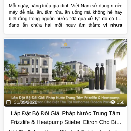
Mỗi ngày, hàng triệu gia đình Việt Nam sử dụng nước
máy để nấu ăn, tắm rửa, ăn uống mà không hề hay
biết rằng trong nguồn nước "đã qua xử lý" đó có thể
đang ẩn chứa hai mối nguy âm thầm:
vi nhựa
(microplastic)
và
clo dư
. Chúng không có màu,
không có mùi đặc trưng, không thể nhìn thấy bằng mắt
thường nhưng hệ lụy mà chúng để lại với sức khỏe lại
vô cùng nghiêm trọng nếu tiếp xúc lâu dài.
31/05/2026
158
Lắp Đặt Bộ Đôi Giải Pháp Nước Trung Tâm
Frizzlife & Heatpump Stiebel Eltron Cho Biệt
Thự Tại Vinhomes Ocean Park