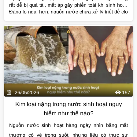
rất dễ bị quá tải, mất áp gây phiền toái khi sinh hoạt.
Đáng lo ngại hơn, nguồn nước chưa xử lý triệt để clo
dư và kim loại nặng sẽ đe dọa trực tiếp đến làn da
nhạy cảm của trẻ nhỏ hay hệ miễn dịch của người già
trong nhà. Vì vậy, lắp đặt hệ thống
lọc tổng đầu
nguồn
công suất lớn không chỉ phù hợp mà là giải
pháp bắt buộc để bảo vệ sức khỏe đa thế hệ và duy trì
sự tiện nghi cho cả gia đình.
26/05/2026
157
Kim loại nặng trong nước sinh hoạt nguy
hiểm như thế nào?
Nguồn nước sinh hoạt hàng ngày nhìn bằng mắt
thường có vẻ trong suốt, nhưng liệu có thực sự