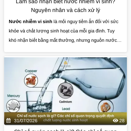
Làm sao nhận biết nước nhiễm vi sinh?
Nguyên nhân và cách xử lý
Nước nhiễm vi sinh
là mối nguy tiềm ẩn đối với sức
khỏe và chất lượng sinh hoạt của mỗi gia đình. Tuy
khó nhận biết bằng mắt thường, nhưng nguồn nước ô
nhiễm có thể gây ra nhiều vấn đề nếu không được xử
lý kịp thời.
Cùng Giải Pháp Nước tìm hiểu chi tiết về
nguyên nhân, dấu hiệu nhận biết và giải pháp xử lý
nước nhiễm vi sinh hiệu quả qua bài viết dưới đây.
31/07/2026
28