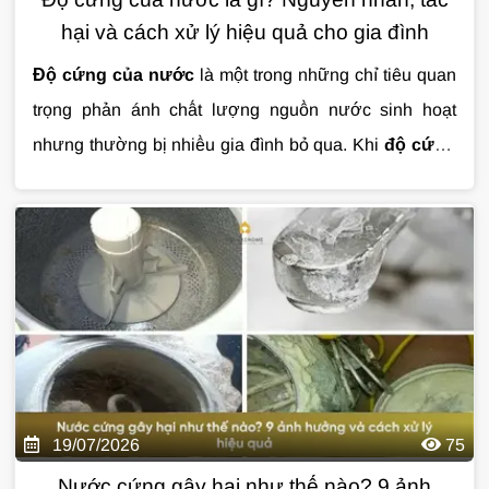
hại và cách xử lý hiệu quả cho gia đình
Độ cứng của nước
là một trong những chỉ tiêu quan
trọng phản ánh chất lượng nguồn nước sinh hoạt
nhưng thường bị nhiều gia đình bỏ qua. Khi
độ cứng
của nước
vượt ngưỡng, nước có thể gây đóng cặn
thiết bị, làm giảm hiệu quả của xà phòng và ảnh
hưởng đến tuổi thọ hệ thống đường ống. Vậy
độ
cứng của nước
là gì, có gây hại cho sức khỏe không
và cách xử lý hiệu quả như thế nào? Cùng
Giải Pháp
Nước
tìm hiểu chi tiết trong bài viết dưới đây.
19/07/2026
75
Nước cứng gây hại như thế nào? 9 ảnh