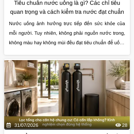
Tiêu chuẩn nước uống là gì? Các chỉ tiêu
quan trọng và cách kiểm tra nước đạt chuẩn
Nước uống ảnh hưởng trực tiếp đến sức khỏe của
mỗi người. Tuy nhiên, không phải nguồn nước trong,
không màu hay không mùi đều đạt tiêu chuẩn để uống
trực tiếp. Việc hiểu đúng
Cùng
Giải Pháp Nước
tìm hiểu chi tiết về
tiêu chuẩn nước uống
tiêu chuẩn
sẽ
giúp bạn đánh giá chất lượng nguồn nước và lựa
nước uống
qua bài viết dưới đây.
chọn giải pháp xử lý phù hợp.
31/07/2026
28