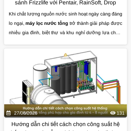
sánh Frizzlife với Pentair, RainSoft, Drop
Khi chất lượng nguồn nước sinh hoạt ngày càng đáng
lo ngại,
máy lọc nước tổng
trở thành giải pháp được
nhiều gia đình, biệt thự và khu nghỉ dưỡng lựa chọn.
Tuy nhiên, giữa hàng loạt thương hiệu như Frizzlife,
Pentair, RainSoft, Drop hay các hệ thống tự lắp ráp sử
dụng van Clack, đâu mới là lựa chọn đáng đầu tư?
Bài viết dưới đây sẽ giúp bạn có cái nhìn khách quan
để đưa ra quyết định phù hợp.
27/06/2026
131
Hướng dẫn chi tiết cách chọn công suất hệ