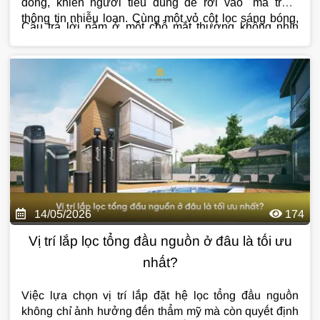
đồng, khiến người tiêu dùng dễ rơi vào "ma trận"
thông tin nhiễu loạn. Cùng một vỏ cột lọc sáng bóng,
Câu trả lời nằm ở một chỗ mắt thường không nhìn
cùng thông số kỹ thuật in trên giấy – nhưng tại sao sản
thấy:
chất lượng vật liệu lọc ẩn chứa bên trong cột
phẩm này lại đắt gấp 10 lần sản phẩm kia?
– đây mới thực sự là "linh hồn" của toàn bộ hệ thống,
quyết định độ sạch, độ an toàn và tuổi thọ của nguồn
nước gia đình bạn sử dụng mỗi ngày. Bài viết sau đây
Deluxe Home sẽ phân tích chi tiết giữa
vật liệu lọc
tổng đầu nguồn cao cấp và giá rẻ
để bạn có cái nhìn rõ
ràng nhất!
14/05/2026
174
Vị trí lắp lọc tổng đầu nguồn ở đâu là tối ưu
nhất?
Việc lựa chọn vị trí lắp đặt hệ lọc tổng đầu nguồn
không chỉ ảnh hưởng đến thẩm mỹ mà còn quyết định