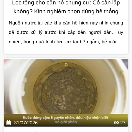
Lọc tổng cho căn hộ chung cư: Có cần lắp
không? Kinh nghiệm chọn đúng hệ thống
Nguồn nước tại các khu căn hộ hiện nay nhìn chung
đã được xử lý trước khi cấp đến người dân. Tuy
nhiên, trong quá trình lưu trữ tại bể ngầm, bể mái và
vận chuyển qua hệ thống đường ống, nước vẫn có thể
Cùng Giải Pháp Nước tìm hiểu chi tiết về
lọc tổng
bị lẫn cặn, clo dư, mùi khó chịu hoặc kim loại từ
cho căn hộ chung cư
, những lợi ích thực tế, cách
đường ống cũ. Đây là lý do ngày càng nhiều gia đình
lựa chọn hệ thống phù hợp và các lưu ý quan trọng
quan tâm đến
trước khi lắp đặt qua bài viết dưới đây.
lọc tổng cho căn hộ chung cư
để
nâng cao chất lượng nước sinh hoạt hàng ngày.
31/07/2026
27