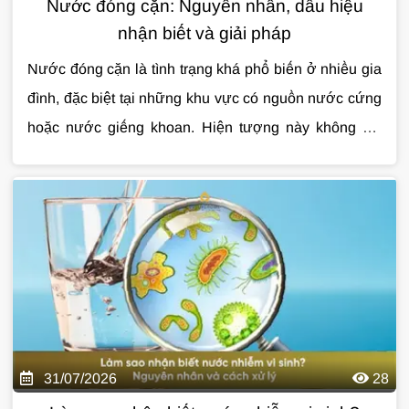
Nước đóng cặn: Nguyên nhân, dấu hiệu
nhận biết và giải pháp
Nước đóng cặn là tình trạng khá phổ biến ở nhiều gia
đình, đặc biệt tại những khu vực có nguồn nước cứng
hoặc nước giếng khoan. Hiện tượng này không chỉ
làm mất thẩm mỹ thiết bị mà còn ảnh hưởng đến tuổi
thọ đường ống, bình nóng lạnh và chất lượng sinh
hoạt hằng ngày. Nếu không được xử lý đúng cách,
nước đóng cặn có thể khiến bạn tốn nhiều chi phí sửa
chữa về lâu dài. Cùng Giải Pháp Nước tìm hiểu chi tiết
qua bài viết dưới đây.
31/07/2026
28