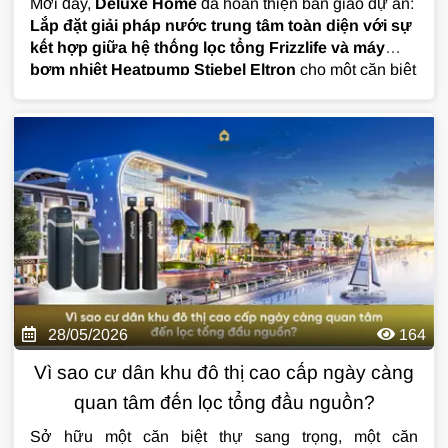
Mới đây,
Deluxe Home
đã hoàn thiện bàn giao dự án:
Lắp đặt giải pháp nước trung tâm toàn diện với sự
kết hợp giữa hệ thống lọc tổng Frizzlife và máy
bơm nhiệt Heatpump Stiebel Eltron
cho một căn biệt
thự cao cấp tại Vinhomes Ocean Park. Hãy cùng khám
phá giải pháp "bộ đôi quyền lực" này mang lại giá trị gì
cho gia chủ.
28/05/2026
164
Vì sao cư dân khu đô thị cao cấp ngày càng
quan tâm đến lọc tổng đầu nguồn?
Sở hữu một căn biệt thự sang trọng, một căn