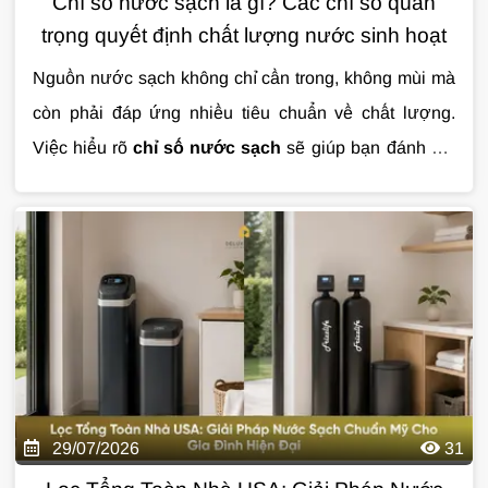
Chỉ số nước sạch là gì? Các chỉ số quan
trọng quyết định chất lượng nước sinh hoạt
Nguồn nước sạch không chỉ cần trong, không mùi mà
còn phải đáp ứng nhiều tiêu chuẩn về chất lượng.
Việc hiểu rõ
chỉ số nước sạch
sẽ giúp bạn đánh giá
mức độ an toàn của nước sinh hoạt và lựa chọn giải
pháp xử lý phù hợp. Trong bài viết này, hãy cùng tìm
hiểu những chỉ số quan trọng nhất và ý nghĩa của từng
thông số đối với sức khỏe cũng như cuộc sống hằng
ngày.
29/07/2026
31