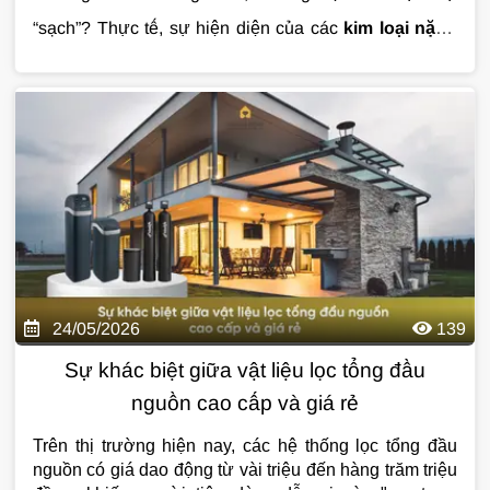
“sạch”? Thực tế, sự hiện diện của các
kim loại nặng
trong nước sinh hoạt
Vậy kim loại nặng xâm nhập vào nguồn nước bằng
đang là một mối đe dọa thầm
lặng đối với sức khỏe và chất lượng cuộc sống của
cách nào? Chúng gây ra những hệ lụy nguy hiểm gì và
nhiều gia đình Việt.
làm sao để xử lý hiệu quả? Hãy cùng
DeluxeHome
tìm hiểu chi tiết qua bài viết dưới đây để có cái nhìn
khoa học và chủ động bảo vệ tổ ấm của mình.
24/05/2026
139
Sự khác biệt giữa vật liệu lọc tổng đầu
nguồn cao cấp và giá rẻ
Trên thị trường hiện nay, các hệ thống lọc tổng đầu
nguồn có giá dao động từ vài triệu đến hàng trăm triệu