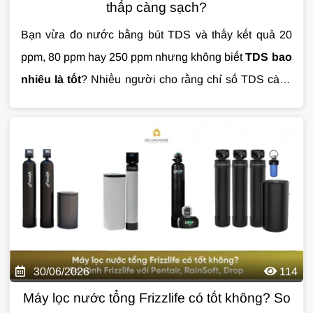
thấp càng sạch?
Bạn vừa đo nước bằng bút TDS và thấy kết quả 20
ppm, 80 ppm hay 250 ppm nhưng không biết
TDS bao
nhiêu là tốt
? Nhiều người cho rằng chỉ số TDS càng
thấp thì nước càng sạch, tuy nhiên đây là quan niệm
chưa hoàn toàn chính xác. Trong bài viết này,
Giải
Pháp Nước
sẽ giúp bạn hiểu đúng về chỉ số TDS,
cách đánh giá chất lượng nước và lựa chọn giải pháp
xử lý phù hợp dựa trên nguồn nước thực tế.
30/06/2026
114
Máy lọc nước tổng Frizzlife có tốt không? So