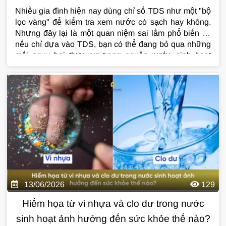
Hoạt Từ Hệ Lọc Tổng?
Nh
iều gia đình hiện nay dùng chỉ số TDS
như một "bộ
lọc vàng" để kiểm tra xem
nước có sạch hay không.
Nhưng đây lại
là một quan niệm sai lầm phổ biến và
nếu chỉ dựa vào TDS, bạn có thể đang bỏ
qua những
mối nguy hại thực sự trong
nguồn nước sinh hoạt
hằng ngày. Bài
viết này sẽ giải thích rõ vì sao TDS
không phải thước đo chất lượng nước phù
hợp, đặc
biệt với hệ lọc tổng đầu
nguồn.
13/06/2026
129
Hiểm họa từ vi nhựa và clo dư trong nước
sinh hoạt ảnh hưởng đến sức khỏe thế nào?