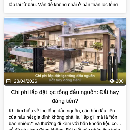
lắp lại từ đầu. Vấn đề không phải ở bản thân lọc tổng
đầu nguồn mà nằm ở những sai lầm ngay từ khâu lựa
chọn và lắp đặt. Bài viết này chỉ thẳng từng sai lầm và
lý do tại sao nó khiến bạn tốn gấp đôi.
28/04/2026
200
Chi phí lắp đặt lọc tổng đầu nguồn: Đắt hay
đáng tiền?
Khi tìm hiểu về lọc tổng đầu nguồn, câu hỏi đầu tiên
của hầu hết gia đình không phải là "lắp gì" mà là "tốn
bao nhiêu?" và thường đi kèm với băn khoăn liệu con
số đó có xứng đáng không. Bài viết này phân tích toàn