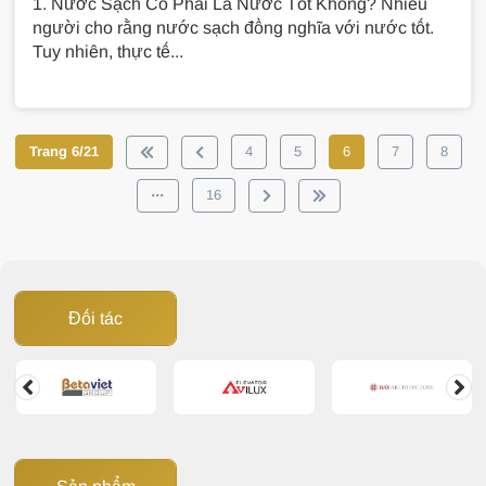
1. Nước Sạch Có Phải Là Nước Tốt Không? Nhiều
người cho rằng nước sạch đồng nghĩa với nước tốt.
Tuy nhiên, thực tế...
Trang 6/21
4
5
6
7
8
16
Đối tác