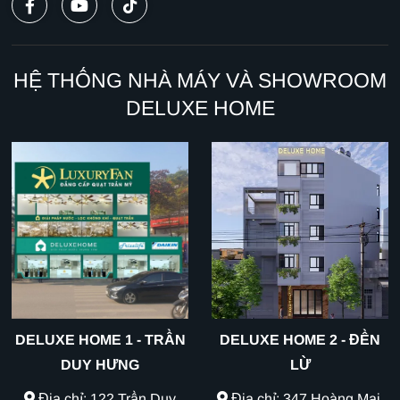
HỆ THỐNG NHÀ MÁY VÀ SHOWROOM
DELUXE HOME
DELUXE HOME 1 - TRẦN
DELUXE HOME 2 - ĐỀN
DUY HƯNG
LỪ
Địa chỉ: 122 Trần Duy
Địa chỉ: 347 Hoàng Mai,