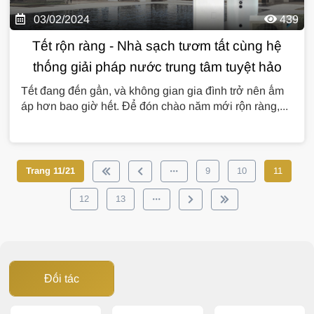
03/02/2024
439
Tết rộn ràng - Nhà sạch tươm tất cùng hệ
thống giải pháp nước trung tâm tuyệt hảo
Tết đang đến gần, và không gian gia đình trở nên ấm
áp hơn bao giờ hết. Để đón chào năm mới rộn ràng,...
Trang 11/21
9
10
11
12
13
Đối tác