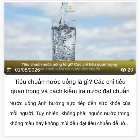
01/08/2026
29
Tiêu chuẩn nước uống là gì? Các chỉ tiêu
quan trọng và cách kiểm tra nước đạt chuẩn
Nước uống ảnh hưởng trực tiếp đến sức khỏe của
mỗi người. Tuy nhiên, không phải nguồn nước trong,
không màu hay không mùi đều đạt tiêu chuẩn để uống
trực tiếp. Việc hiểu đúng
Cùng
Giải Pháp Nước
tìm hiểu chi tiết về
tiêu chuẩn nước uống
tiêu chuẩn
sẽ