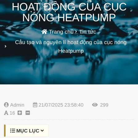
HOẠT ĐỘNG CỦA CỤC
NÓNG HEATPUMP
Trang chủ
Tin tức
Cấu tạo và nguyên lí hoạt động của cục nóng
Heatpump
Admin
21/07/2025 23:58:40
299
16
MỤC LỤC