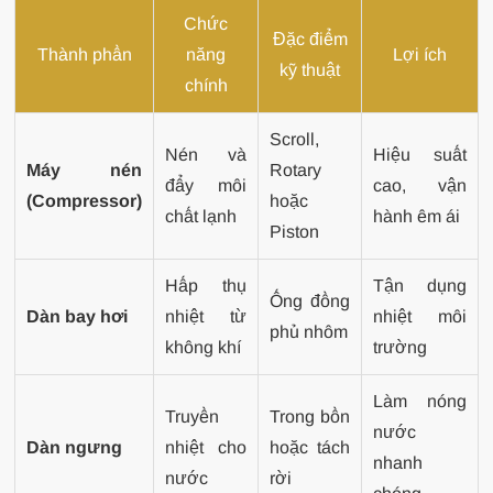
Chức
Đặc điểm
Thành phần
năng
Lợi ích
kỹ thuật
chính
Scroll,
Nén và
Hiệu suất
Máy nén
Rotary
đẩy môi
cao, vận
(Compressor)
hoặc
chất lạnh
hành êm ái
Piston
Hấp thụ
Tận dụng
Ống đồng
Dàn bay hơi
nhiệt từ
nhiệt môi
phủ nhôm
không khí
trường
Làm nóng
Truyền
Trong bồn
nước
Dàn ngưng
nhiệt cho
hoặc tách
nhanh
nước
rời