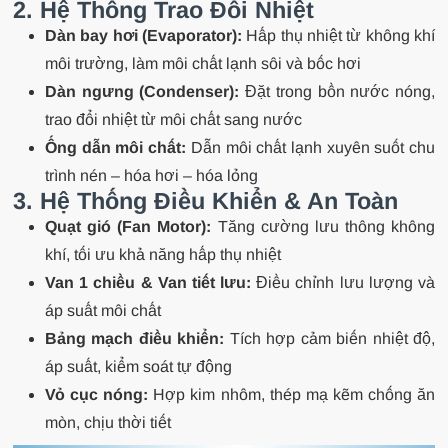
2. Hệ Thống Trao Đổi Nhiệt
Dàn bay hơi (Evaporator):
Hấp thụ nhiệt từ không khí
môi trường, làm môi chất lạnh sôi và bốc hơi
Dàn ngưng (Condenser):
Đặt trong bồn nước nóng,
trao đổi nhiệt từ môi chất sang nước
Ống dẫn môi chất:
Dẫn môi chất lạnh xuyên suốt chu
trình nén – hóa hơi – hóa lỏng
3. Hệ Thống Điều Khiển & An Toàn
Quạt gió (Fan Motor):
Tăng cường lưu thông không
khí, tối ưu khả năng hấp thụ nhiệt
Van 1 chiều & Van tiết lưu:
Điều chỉnh lưu lượng và
áp suất môi chất
Bảng mạch điều khiển:
Tích hợp cảm biến nhiệt độ,
áp suất, kiểm soát tự động
Vỏ cục nóng:
Hợp kim nhôm, thép mạ kẽm chống ăn
mòn, chịu thời tiết