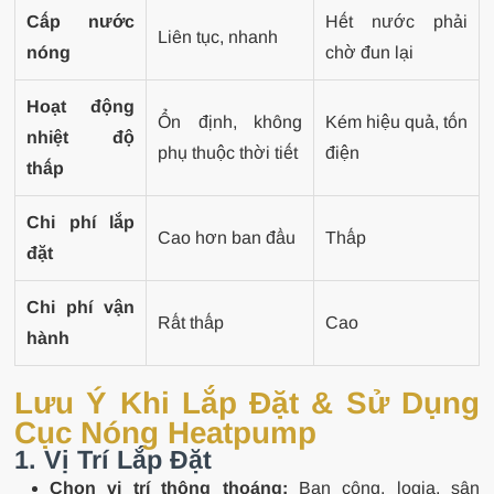
Cấp nước
Hết nước phải
Liên tục, nhanh
nóng
chờ đun lại
Hoạt động
Ổn định, không
Kém hiệu quả, tốn
nhiệt độ
phụ thuộc thời tiết
điện
thấp
Chi phí lắp
Cao hơn ban đầu
Thấp
đặt
Chi phí vận
Rất thấp
Cao
hành
Lưu Ý Khi Lắp Đặt & Sử Dụng
Cục Nóng Heatpump
1. Vị Trí Lắp Đặt
Chọn vị trí thông thoáng:
Ban công, logia, sân