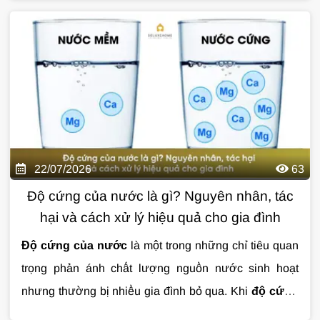
truyền tải qua đường ống vẫn có thể khiến nước phát
nhiều gia đình lựa chọn như một giải pháp xử lý nước
sinh cặn bẩn, clo dư, kim loại nặng hoặc các tạp chất
toàn diện ngay từ đầu nguồn. Với công nghệ tiên tiến,
ảnh hưởng đến sức khỏe và tuổi thọ thiết bị.
tiêu chuẩn chất lượng khắt khe cùng độ bền cao, hệ
thống mang đến nguồn nước sạch cho mọi hoạt động
sinh hoạt hằng ngày, từ tắm rửa, giặt giũ đến bảo vệ
thiết bị và cấp nước cho máy lọc uống trực tiếp.
22/07/2026
63
Độ cứng của nước là gì? Nguyên nhân, tác
hại và cách xử lý hiệu quả cho gia đình
Độ cứng của nước
là một trong những chỉ tiêu quan
trọng phản ánh chất lượng nguồn nước sinh hoạt
nhưng thường bị nhiều gia đình bỏ qua. Khi
độ cứng
của nước
vượt ngưỡng, nước có thể gây đóng cặn