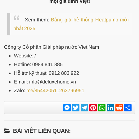
mọi gia đình Việt!
Xem thêm:
Bảng giá hệ thống Heatpump mới
nhất 2025
Công ty Cổ phần Giải pháp nước Việt Nam
Website:
/
Hotline: 0984 841 885
Hỗ trợ kỹ thuật: 0912 803 922
Email: info@deluxehome.vn
Zalo:
me/854420511263796951
Messenger
Twitter
Telegram
Pinterest
WhatsApp
LinkedIn
Reddit
Sh
BÀI VIẾT LIÊN QUAN: