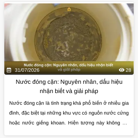
bị lẫn cặn, clo dư, mùi khó chịu hoặc kim loại từ
cho căn hộ chung cư
, những lợi ích thực tế, cách
đường ống cũ. Đây là lý do ngày càng nhiều gia đình
lựa chọn hệ thống phù hợp và các lưu ý quan trọng
quan tâm đến
trước khi lắp đặt qua bài viết dưới đây.
lọc tổng cho căn hộ chung cư
để
nâng cao chất lượng nước sinh hoạt hàng ngày.
31/07/2026
28
Nước đóng cặn: Nguyên nhân, dấu hiệu
nhận biết và giải pháp
Nước đóng cặn là tình trạng khá phổ biến ở nhiều gia
đình, đặc biệt tại những khu vực có nguồn nước cứng
hoặc nước giếng khoan. Hiện tượng này không chỉ
làm mất thẩm mỹ thiết bị mà còn ảnh hưởng đến tuổi