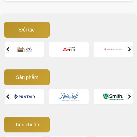
đến sinh hoạt, làm giảm tuổi thọ thiết bị và phát sinh
nhiều chi phí không cần thiết. Vậy nước cứng gây hại
như thế nào và đâu là giải pháp xử lý hiệu quả? Cùng
Đối tác
Giải Pháp Nước
tìm hiểu trong bài viết dưới đây.
Sản phẩm
Tiêu chuẩn