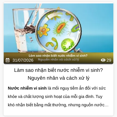
thọ đường ống, bình nóng lạnh và chất lượng sinh
hoạt hằng ngày. Nếu không được xử lý đúng cách,
nước đóng cặn có thể khiến bạn tốn nhiều chi phí sửa
chữa về lâu dài. Cùng Giải Pháp Nước tìm hiểu chi tiết
qua bài viết dưới đây.
31/07/2026
29
Làm sao nhận biết nước nhiễm vi sinh?
Nguyên nhân và cách xử lý
Nước nhiễm vi sinh
là mối nguy tiềm ẩn đối với sức
khỏe và chất lượng sinh hoạt của mỗi gia đình. Tuy
khó nhận biết bằng mắt thường, nhưng nguồn nước ô
nhiễm có thể gây ra nhiều vấn đề nếu không được xử