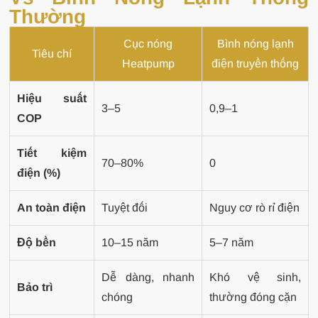
Thường
Cục nóng
Bình nóng lạnh
Tiêu chí
Heatpump
điện truyền thống
Hiệu suất
3–5
0,9–1
COP
Tiết kiệm
70–80%
0
điện (%)
An toàn điện
Tuyệt đối
Nguy cơ rò rỉ điện
Độ bền
10–15 năm
5–7 năm
Dễ dàng, nhanh
Khó vệ sinh,
Bảo trì
chóng
thường đóng cặn