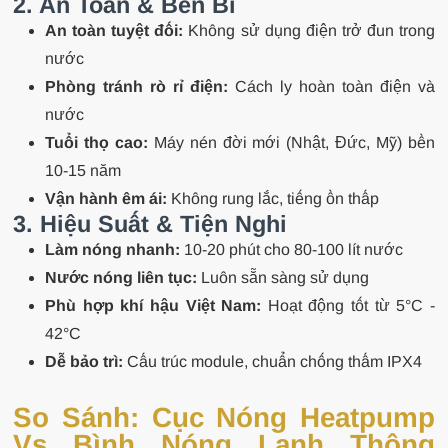
2. An Toàn & Bền Bỉ
An toàn tuyệt đối:
Không sử dụng điện trở đun trong
nước
Phòng tránh rò rỉ điện:
Cách ly hoàn toàn điện và
nước
Tuổi thọ cao:
Máy nén đời mới (Nhật, Đức, Mỹ) bền
10-15 năm
Vận hành êm ái:
Không rung lắc, tiếng ồn thấp
3. Hiệu Suất & Tiện Nghi
Làm nóng nhanh:
10-20 phút cho 80-100 lít nước
Nước nóng liên tục:
Luôn sẵn sàng sử dụng
Phù hợp khí hậu Việt Nam:
Hoạt động tốt từ 5°C -
42°C
Dễ bảo trì:
Cấu trúc module, chuẩn chống thấm IPX4
So Sánh: Cục Nóng Heatpump
Vs Bình Nóng Lạnh Thông