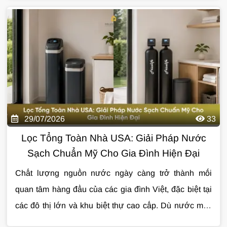
pháp xử lý phù hợp. Trong bài viết này, hãy cùng tìm
hiểu những chỉ số quan trọng nhất và ý nghĩa của từng
thông số đối với sức khỏe cũng như cuộc sống hằng
ngày.
29/07/2026
33
Lọc Tổng Toàn Nhà USA: Giải Pháp Nước
Sạch Chuẩn Mỹ Cho Gia Đình Hiện Đại
Chất lượng nguồn nước ngày càng trở thành mối
quan tâm hàng đầu của các gia đình Việt, đặc biệt tại
các đô thị lớn và khu biệt thự cao cấp. Dù nước máy
đã được xử lý trước khi cấp đến hộ dân, quá trình
Đó cũng là lý do
lọc tổng toàn nhà USA
đang được