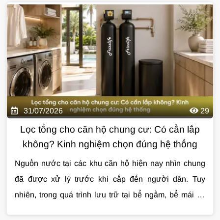
giúp bạn đánh giá chất lượng nguồn nước và lựa
nước uống
qua bài viết dưới đây.
chọn giải pháp xử lý phù hợp.
31/07/2026
29
Lọc tổng cho căn hộ chung cư: Có cần lắp
không? Kinh nghiệm chọn đúng hệ thống
Nguồn nước tại các khu căn hộ hiện nay nhìn chung
đã được xử lý trước khi cấp đến người dân. Tuy
nhiên, trong quá trình lưu trữ tại bể ngầm, bể mái và
vận chuyển qua hệ thống đường ống, nước vẫn có thể
Cùng Giải Pháp Nước tìm hiểu chi tiết về
lọc tổng