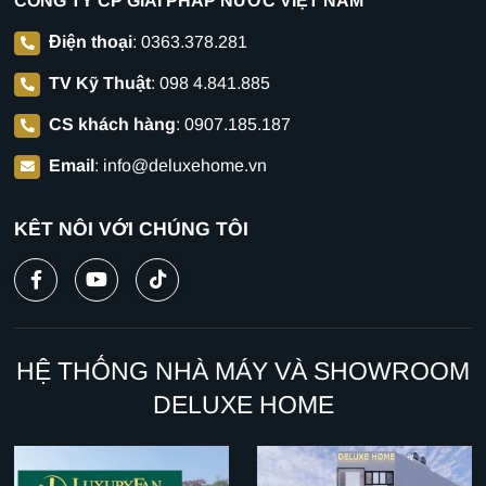
CÔNG TY CP GIẢI PHÁP NƯỚC VIỆT NAM
Điện thoại
:
0363.378.281
TV Kỹ Thuật
:
098 4.841.885
CS khách hàng
:
0907.185.187
Email
:
info@deluxehome.vn
KẾT NỐI VỚI CHÚNG TÔI
HỆ THỐNG NHÀ MÁY VÀ SHOWROOM
DELUXE HOME