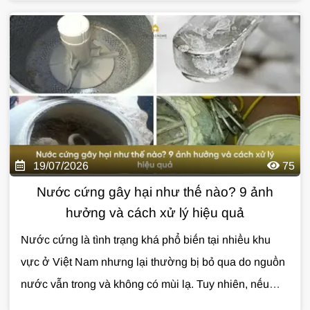
thiết bị, làm giảm hiệu quả của xà phòng và ảnh
hưởng đến tuổi thọ hệ thống đường ống. Vậy
độ
cứng của nước
là gì, có gây hại cho sức khỏe không
và cách xử lý hiệu quả như thế nào? Cùng
Giải Pháp
Nước
tìm hiểu chi tiết trong bài viết dưới đây.
19/07/2026
75
Nước cứng gây hại như thế nào? 9 ảnh
hưởng và cách xử lý hiệu quả
Nước cứng là tình trạng khá phổ biến tại nhiều khu
vực ở Việt Nam nhưng lại thường bị bỏ qua do nguồn
nước vẫn trong và không có mùi lạ. Tuy nhiên, nếu
không được xử lý, nước cứng có thể gây ảnh hưởng