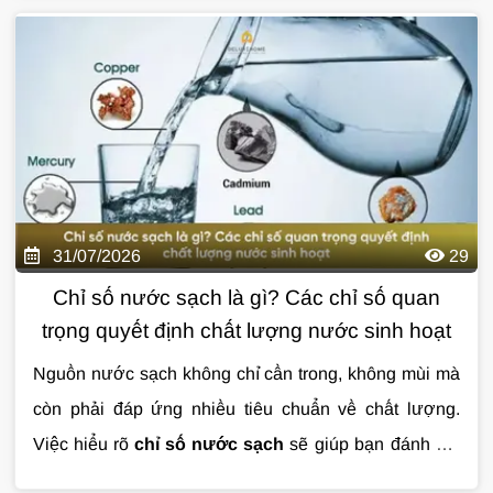
lý kịp thời.
Cùng Giải Pháp Nước tìm hiểu chi tiết về
nguyên nhân, dấu hiệu nhận biết và giải pháp xử lý
nước nhiễm vi sinh hiệu quả qua bài viết dưới đây.
31/07/2026
29
Chỉ số nước sạch là gì? Các chỉ số quan
trọng quyết định chất lượng nước sinh hoạt
Nguồn nước sạch không chỉ cần trong, không mùi mà
còn phải đáp ứng nhiều tiêu chuẩn về chất lượng.
Việc hiểu rõ
chỉ số nước sạch
sẽ giúp bạn đánh giá
mức độ an toàn của nước sinh hoạt và lựa chọn giải