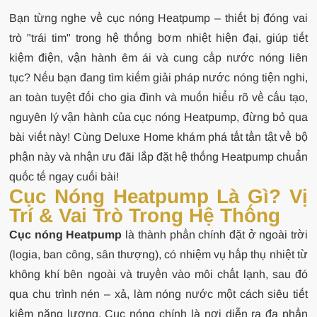
Bạn từng nghe về cục nóng Heatpump – thiết bị đóng vai
trò "trái tim" trong hệ thống bơm nhiệt hiện đại, giúp tiết
kiệm điện, vận hành êm ái và cung cấp nước nóng liên
tục? Nếu bạn đang tìm kiếm giải pháp nước nóng tiện nghi,
an toàn tuyệt đối cho gia đình và muốn hiểu rõ về cấu tạo,
nguyên lý vận hành của cục nóng Heatpump, đừng bỏ qua
bài viết này! Cùng Deluxe Home khám phá tất tần tật về bộ
phận này và nhận ưu đãi lắp đặt hệ thống Heatpump chuẩn
quốc tế ngay cuối bài!
Cục Nóng Heatpump Là Gì? Vị
Trí & Vai Trò Trong Hệ Thống
Cục nóng Heatpump
là thành phần chính đặt ở ngoài trời
(logia, ban công, sân thượng), có nhiệm vụ hấp thụ nhiệt từ
không khí bên ngoài và truyền vào môi chất lạnh, sau đó
qua chu trình nén – xả, làm nóng nước một cách siêu tiết
kiệm năng lượng. Cục nóng chính là nơi diễn ra đa phần