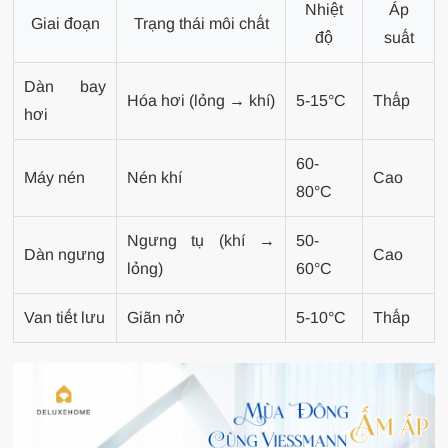
Nhiệt
Áp
Giai đoạn
Trạng thái môi chất
độ
suất
Dàn bay
Hóa hơi (lỏng → khí)
5-15°C
Thấp
hơi
60-
Máy nén
Nén khí
Cao
80°C
Ngưng tụ (khí →
50-
Dàn ngưng
Cao
lỏng)
60°C
Van tiết lưu
Giãn nở
5-10°C
Thấp