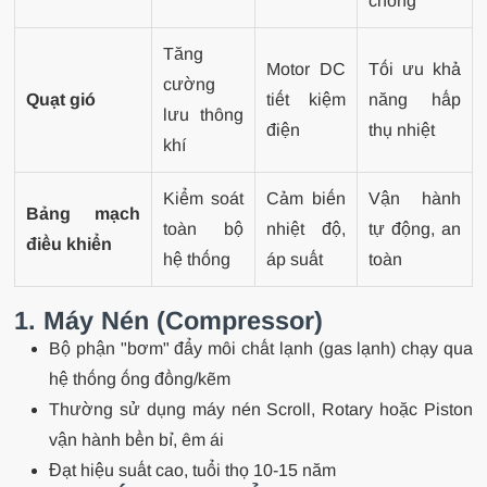
chóng
Tăng
Motor DC
Tối ưu khả
cường
Quạt gió
tiết kiệm
năng hấp
lưu thông
điện
thụ nhiệt
khí
Kiểm soát
Cảm biến
Vận hành
Bảng mạch
toàn bộ
nhiệt độ,
tự động, an
điều khiển
hệ thống
áp suất
toàn
1. Máy Nén (Compressor)
Bộ phận "bơm" đẩy môi chất lạnh (gas lạnh) chạy qua
hệ thống ống đồng/kẽm
Thường sử dụng máy nén Scroll, Rotary hoặc Piston
vận hành bền bỉ, êm ái
Đạt hiệu suất cao, tuổi thọ 10-15 năm