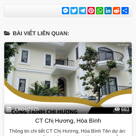
Messenger
Twitter
Telegram
Pinterest
WhatsApp
LinkedIn
Reddit
Sh
BÀI VIẾT LIÊN QUAN:
19/04/2025
683
CT Chị Hương, Hòa Bình
Thông tin chi tiết CT Chị Hương, Hòa Bình Tên dự án: