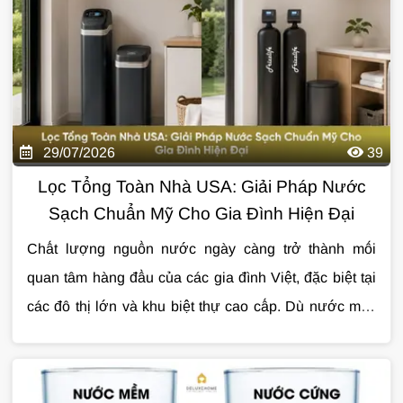
thông số đối với sức khỏe cũng như cuộc sống hằng
ngày.
29/07/2026
39
Lọc Tổng Toàn Nhà USA: Giải Pháp Nước
Sạch Chuẩn Mỹ Cho Gia Đình Hiện Đại
Chất lượng nguồn nước ngày càng trở thành mối
quan tâm hàng đầu của các gia đình Việt, đặc biệt tại
các đô thị lớn và khu biệt thự cao cấp. Dù nước máy
đã được xử lý trước khi cấp đến hộ dân, quá trình
Đó cũng là lý do
lọc tổng toàn nhà USA
đang được
truyền tải qua đường ống vẫn có thể khiến nước phát
nhiều gia đình lựa chọn như một giải pháp xử lý nước
sinh cặn bẩn, clo dư, kim loại nặng hoặc các tạp chất
toàn diện ngay từ đầu nguồn. Với công nghệ tiên tiến,