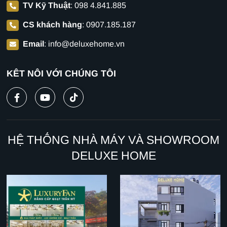
TV Kỹ Thuật
:
098 4.841.885
CS khách hàng
:
0907.185.187
Email
:
info@deluxehome.vn
KẾT NỐI VỚI CHÚNG TÔI
HỆ THỐNG NHÀ MÁY VÀ SHOWROOM
DELUXE HOME