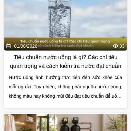
01/08/2026
33
Tiêu chuẩn nước uống là gì? Các chỉ tiêu
quan trọng và cách kiểm tra nước đạt chuẩn
Nước uống ảnh hưởng trực tiếp đến sức khỏe của
mỗi người. Tuy nhiên, không phải nguồn nước trong,
không màu hay không mùi đều đạt tiêu chuẩn để uống
trực tiếp. Việc hiểu đúng
Cùng
Giải Pháp Nước
tìm hiểu chi tiết về
tiêu chuẩn nước uống
tiêu chuẩn
sẽ
giúp bạn đánh giá chất lượng nguồn nước và lựa
nước uống
qua bài viết dưới đây.
chọn giải pháp xử lý phù hợp.