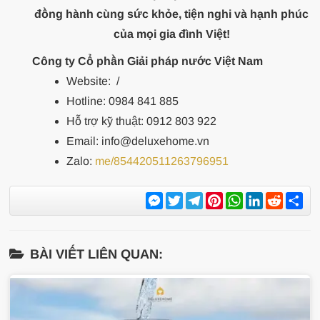
đồng hành cùng sức khỏe, tiện nghi và hạnh phúc
của mọi gia đình Việt!
Công ty Cổ phần Giải pháp nước Việt Nam
Website:
/
Hotline: 0984 841 885
Hỗ trợ kỹ thuật: 0912 803 922
Email: info@deluxehome.vn
Zalo:
me/854420511263796951
Messenger
Twitter
Telegram
Pinterest
WhatsApp
LinkedIn
Reddit
Sh
BÀI VIẾT LIÊN QUAN: