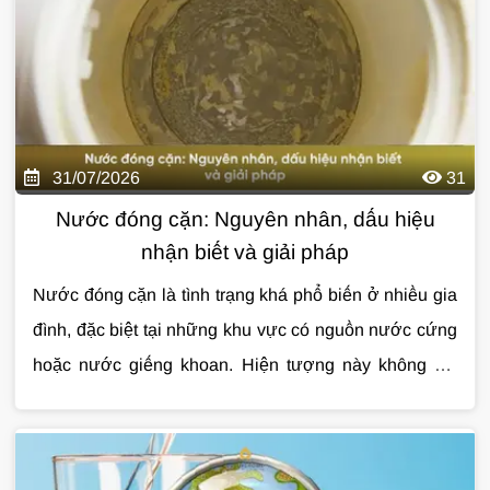
quan tâm đến
trước khi lắp đặt qua bài viết dưới đây.
lọc tổng cho căn hộ chung cư
để
nâng cao chất lượng nước sinh hoạt hàng ngày.
31/07/2026
31
Nước đóng cặn: Nguyên nhân, dấu hiệu
nhận biết và giải pháp
Nước đóng cặn là tình trạng khá phổ biến ở nhiều gia
đình, đặc biệt tại những khu vực có nguồn nước cứng
hoặc nước giếng khoan. Hiện tượng này không chỉ
làm mất thẩm mỹ thiết bị mà còn ảnh hưởng đến tuổi
thọ đường ống, bình nóng lạnh và chất lượng sinh
hoạt hằng ngày. Nếu không được xử lý đúng cách,