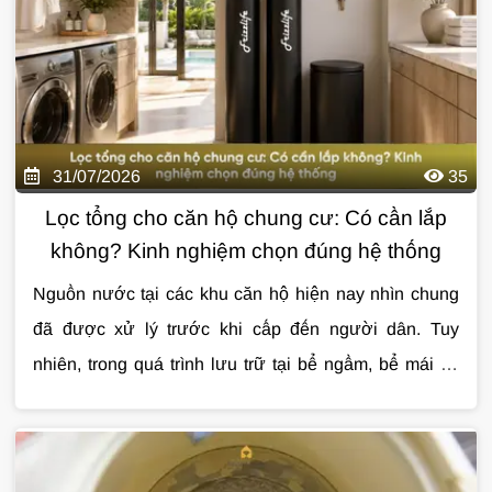
31/07/2026
35
Lọc tổng cho căn hộ chung cư: Có cần lắp
không? Kinh nghiệm chọn đúng hệ thống
Nguồn nước tại các khu căn hộ hiện nay nhìn chung
đã được xử lý trước khi cấp đến người dân. Tuy
nhiên, trong quá trình lưu trữ tại bể ngầm, bể mái và
vận chuyển qua hệ thống đường ống, nước vẫn có thể
Cùng Giải Pháp Nước tìm hiểu chi tiết về
lọc tổng
bị lẫn cặn, clo dư, mùi khó chịu hoặc kim loại từ
cho căn hộ chung cư
, những lợi ích thực tế, cách
đường ống cũ. Đây là lý do ngày càng nhiều gia đình
lựa chọn hệ thống phù hợp và các lưu ý quan trọng