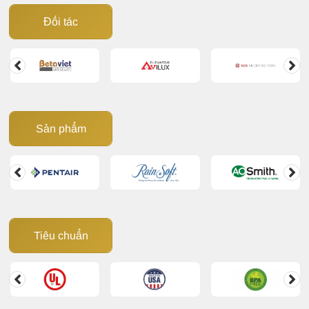
như thế nào và đâu là giải pháp xử lý hiệu quả? Cùng
Đối tác
Giải Pháp Nước
tìm hiểu trong bài viết dưới đây.
Sản phẩm
Tiêu chuẩn