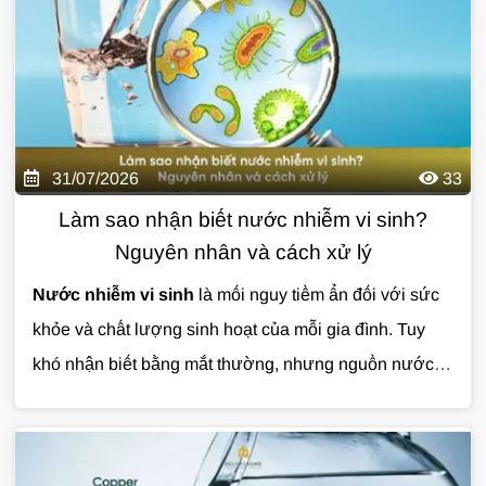
nước đóng cặn có thể khiến bạn tốn nhiều chi phí sửa
chữa về lâu dài. Cùng Giải Pháp Nước tìm hiểu chi tiết
qua bài viết dưới đây.
31/07/2026
33
Làm sao nhận biết nước nhiễm vi sinh?
Nguyên nhân và cách xử lý
Nước nhiễm vi sinh
là mối nguy tiềm ẩn đối với sức
khỏe và chất lượng sinh hoạt của mỗi gia đình. Tuy
khó nhận biết bằng mắt thường, nhưng nguồn nước ô
nhiễm có thể gây ra nhiều vấn đề nếu không được xử
lý kịp thời.
Cùng Giải Pháp Nước tìm hiểu chi tiết về
nguyên nhân, dấu hiệu nhận biết và giải pháp xử lý