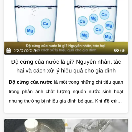
ảnh hưởng đến sức khỏe và tuổi thọ thiết bị.
tiêu chuẩn chất lượng khắt khe cùng độ bền cao, hệ
thống mang đến nguồn nước sạch cho mọi hoạt động
sinh hoạt hằng ngày, từ tắm rửa, giặt giũ đến bảo vệ
thiết bị và cấp nước cho máy lọc uống trực tiếp.
22/07/2026
66
Độ cứng của nước là gì? Nguyên nhân, tác
hại và cách xử lý hiệu quả cho gia đình
Độ cứng của nước
là một trong những chỉ tiêu quan
trọng phản ánh chất lượng nguồn nước sinh hoạt
nhưng thường bị nhiều gia đình bỏ qua. Khi
độ cứng
của nước
vượt ngưỡng, nước có thể gây đóng cặn
thiết bị, làm giảm hiệu quả của xà phòng và ảnh
hưởng đến tuổi thọ hệ thống đường ống. Vậy
độ