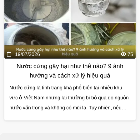
cứng của nước
là gì, có gây hại cho sức khỏe không
và cách xử lý hiệu quả như thế nào? Cùng
Giải Pháp
Nước
tìm hiểu chi tiết trong bài viết dưới đây.
19/07/2026
75
Nước cứng gây hại như thế nào? 9 ảnh
hưởng và cách xử lý hiệu quả
Nước cứng là tình trạng khá phổ biến tại nhiều khu
vực ở Việt Nam nhưng lại thường bị bỏ qua do nguồn
nước vẫn trong và không có mùi lạ. Tuy nhiên, nếu
không được xử lý, nước cứng có thể gây ảnh hưởng
đến sinh hoạt, làm giảm tuổi thọ thiết bị và phát sinh
nhiều chi phí không cần thiết. Vậy nước cứng gây hại