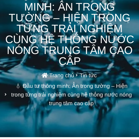
MINH: ẨN TRONG
TƯỜNG – HIỆN TRONG
TỪNG TRẢI NGHIỆM
CÙNG HỆ THỐNG NƯỚC
NÓNG TRUNG TÂM CAO
CẤP
Trang chủ
Tin tức
💧 Đầu tư thông minh: Ẩn trong tường – Hiện
trong từng trải nghiệm cùng hệ thống nước nóng
trung tâm cao cấp