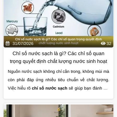
nước nhiễm vi sinh hiệu quả qua bài viết dưới đây.
31/07/2026
32
Chỉ số nước sạch là gì? Các chỉ số quan
trọng quyết định chất lượng nước sinh hoạt
Nguồn nước sạch không chỉ cần trong, không mùi mà
còn phải đáp ứng nhiều tiêu chuẩn về chất lượng.
Việc hiểu rõ
chỉ số nước sạch
sẽ giúp bạn đánh giá
mức độ an toàn của nước sinh hoạt và lựa chọn giải
pháp xử lý phù hợp. Trong bài viết này, hãy cùng tìm
hiểu những chỉ số quan trọng nhất và ý nghĩa của từng