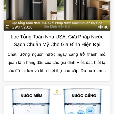
29/07/2026
40
Lọc Tổng Toàn Nhà USA: Giải Pháp Nước
Sạch Chuẩn Mỹ Cho Gia Đình Hiện Đại
Chất lượng nguồn nước ngày càng trở thành mối
quan tâm hàng đầu của các gia đình Việt, đặc biệt tại
các đô thị lớn và khu biệt thự cao cấp. Dù nước máy
đã được xử lý trước khi cấp đến hộ dân, quá trình
Đó cũng là lý do
lọc tổng toàn nhà USA
đang được
truyền tải qua đường ống vẫn có thể khiến nước phát
nhiều gia đình lựa chọn như một giải pháp xử lý nước
sinh cặn bẩn, clo dư, kim loại nặng hoặc các tạp chất
toàn diện ngay từ đầu nguồn. Với công nghệ tiên tiến,
ảnh hưởng đến sức khỏe và tuổi thọ thiết bị.
tiêu chuẩn chất lượng khắt khe cùng độ bền cao, hệ
thống mang đến nguồn nước sạch cho mọi hoạt động