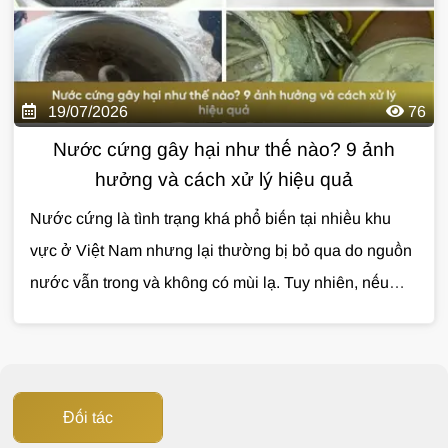
Nước
tìm hiểu chi tiết trong bài viết dưới đây.
19/07/2026
76
Nước cứng gây hại như thế nào? 9 ảnh
hưởng và cách xử lý hiệu quả
Nước cứng là tình trạng khá phổ biến tại nhiều khu
vực ở Việt Nam nhưng lại thường bị bỏ qua do nguồn
nước vẫn trong và không có mùi lạ. Tuy nhiên, nếu
không được xử lý, nước cứng có thể gây ảnh hưởng
đến sinh hoạt, làm giảm tuổi thọ thiết bị và phát sinh
nhiều chi phí không cần thiết. Vậy nước cứng gây hại
như thế nào và đâu là giải pháp xử lý hiệu quả? Cùng
Đối tác
Giải Pháp Nước
tìm hiểu trong bài viết dưới đây.