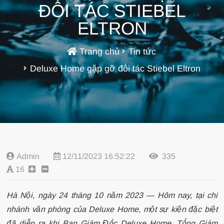
ĐỐI TÁC STIEBEL
ELTRON
Trang chủ
Tin tức
Deluxe Home gặp gỡ đối tác Stiebel Eltron
Admin
12/11/2023 16:52:22
335
16
Hà Nội, ngày 24 tháng 10 năm 2023 — Hôm nay, tại chi
nhánh văn phòng của Deluxe Home, một sự kiện đặc biệt
đã diễn ra khi Ban Giám Đốc Deluxe Home, Tổng Giám