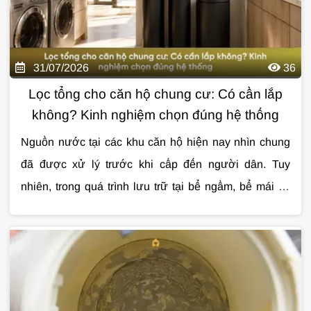
31/07/2026
36
Lọc tổng cho căn hộ chung cư: Có cần lắp
không? Kinh nghiệm chọn đúng hệ thống
Nguồn nước tại các khu căn hộ hiện nay nhìn chung
đã được xử lý trước khi cấp đến người dân. Tuy
nhiên, trong quá trình lưu trữ tại bể ngầm, bể mái và
vận chuyển qua hệ thống đường ống, nước vẫn có thể
Cùng Giải Pháp Nước tìm hiểu chi tiết về
lọc tổng
bị lẫn cặn, clo dư, mùi khó chịu hoặc kim loại từ
cho căn hộ chung cư
, những lợi ích thực tế, cách
đường ống cũ. Đây là lý do ngày càng nhiều gia đình
lựa chọn hệ thống phù hợp và các lưu ý quan trọng
quan tâm đến
trước khi lắp đặt qua bài viết dưới đây.
lọc tổng cho căn hộ chung cư
để
nâng cao chất lượng nước sinh hoạt hàng ngày.