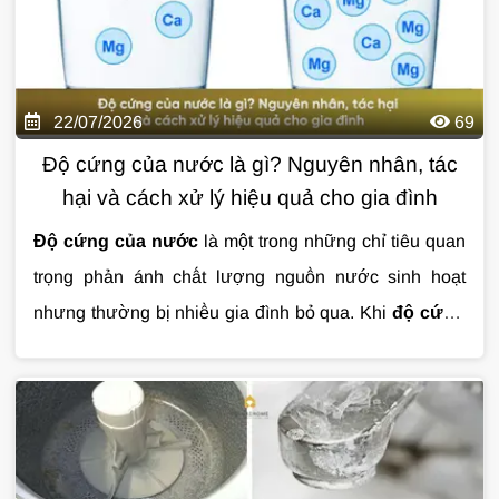
sinh hoạt hằng ngày, từ tắm rửa, giặt giũ đến bảo vệ
thiết bị và cấp nước cho máy lọc uống trực tiếp.
22/07/2026
69
Độ cứng của nước là gì? Nguyên nhân, tác
hại và cách xử lý hiệu quả cho gia đình
Độ cứng của nước
là một trong những chỉ tiêu quan
trọng phản ánh chất lượng nguồn nước sinh hoạt
nhưng thường bị nhiều gia đình bỏ qua. Khi
độ cứng
của nước
vượt ngưỡng, nước có thể gây đóng cặn
thiết bị, làm giảm hiệu quả của xà phòng và ảnh
hưởng đến tuổi thọ hệ thống đường ống. Vậy
độ
cứng của nước
là gì, có gây hại cho sức khỏe không
và cách xử lý hiệu quả như thế nào? Cùng
Giải Pháp