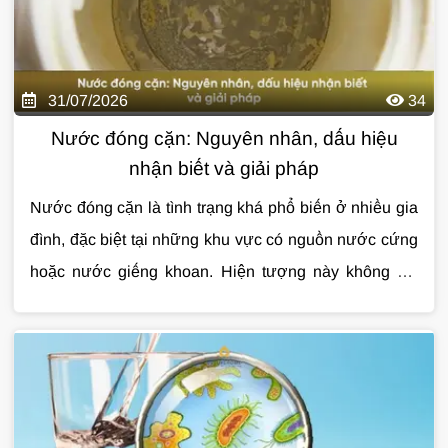
31/07/2026
34
Nước đóng cặn: Nguyên nhân, dấu hiệu
nhận biết và giải pháp
Nước đóng cặn là tình trạng khá phổ biến ở nhiều gia
đình, đặc biệt tại những khu vực có nguồn nước cứng
hoặc nước giếng khoan. Hiện tượng này không chỉ
làm mất thẩm mỹ thiết bị mà còn ảnh hưởng đến tuổi
thọ đường ống, bình nóng lạnh và chất lượng sinh
hoạt hằng ngày. Nếu không được xử lý đúng cách,
nước đóng cặn có thể khiến bạn tốn nhiều chi phí sửa
chữa về lâu dài. Cùng Giải Pháp Nước tìm hiểu chi tiết