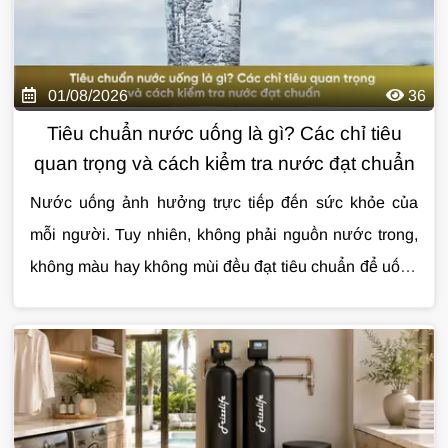
01/08/2026
36
Tiêu chuẩn nước uống là gì? Các chỉ tiêu
quan trọng và cách kiểm tra nước đạt chuẩn
Nước uống ảnh hưởng trực tiếp đến sức khỏe của
mỗi người. Tuy nhiên, không phải nguồn nước trong,
không màu hay không mùi đều đạt tiêu chuẩn để uống
trực tiếp. Việc hiểu đúng
Cùng
Giải Pháp Nước
tìm hiểu chi tiết về
tiêu chuẩn nước uống
tiêu chuẩn
sẽ
giúp bạn đánh giá chất lượng nguồn nước và lựa
nước uống
qua bài viết dưới đây.
chọn giải pháp xử lý phù hợp.