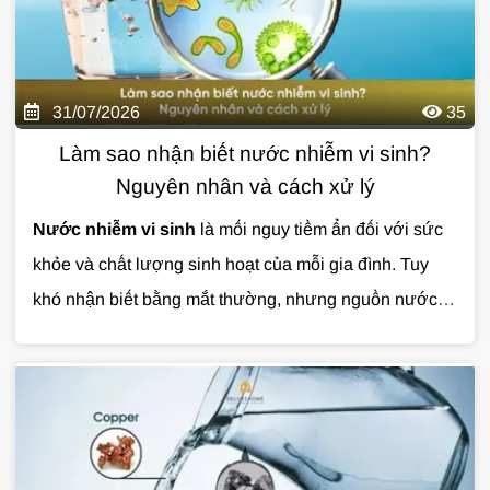
qua bài viết dưới đây.
31/07/2026
35
Làm sao nhận biết nước nhiễm vi sinh?
Nguyên nhân và cách xử lý
Nước nhiễm vi sinh
là mối nguy tiềm ẩn đối với sức
khỏe và chất lượng sinh hoạt của mỗi gia đình. Tuy
khó nhận biết bằng mắt thường, nhưng nguồn nước ô
nhiễm có thể gây ra nhiều vấn đề nếu không được xử
lý kịp thời.
Cùng Giải Pháp Nước tìm hiểu chi tiết về
nguyên nhân, dấu hiệu nhận biết và giải pháp xử lý
nước nhiễm vi sinh hiệu quả qua bài viết dưới đây.