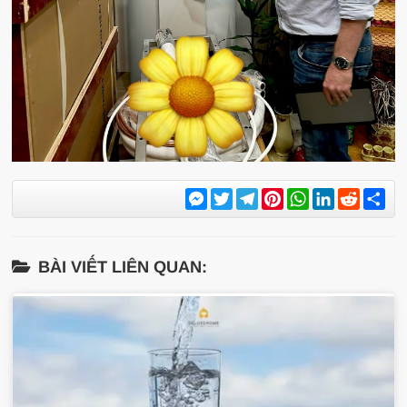
Messenger
Twitter
Telegram
Pinterest
WhatsApp
LinkedIn
Reddit
Sh
BÀI VIẾT LIÊN QUAN: