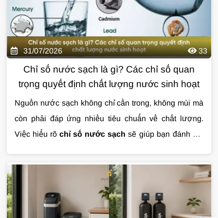
31/07/2026
33
Chỉ số nước sạch là gì? Các chỉ số quan
trọng quyết định chất lượng nước sinh hoạt
Nguồn nước sạch không chỉ cần trong, không mùi mà
còn phải đáp ứng nhiều tiêu chuẩn về chất lượng.
Việc hiểu rõ
chỉ số nước sạch
sẽ giúp bạn đánh giá
mức độ an toàn của nước sinh hoạt và lựa chọn giải
pháp xử lý phù hợp. Trong bài viết này, hãy cùng tìm
hiểu những chỉ số quan trọng nhất và ý nghĩa của từng
thông số đối với sức khỏe cũng như cuộc sống hằng
ngày.