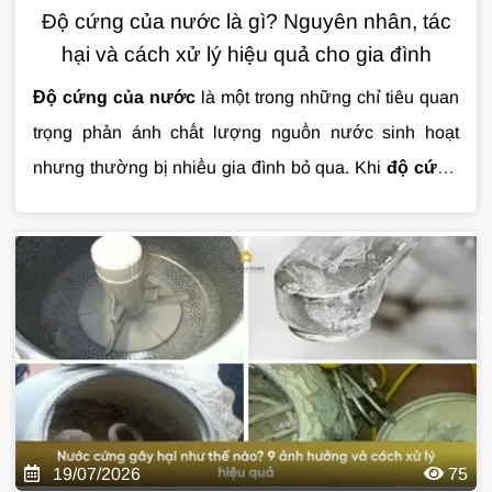
Độ cứng của nước là gì? Nguyên nhân, tác
hại và cách xử lý hiệu quả cho gia đình
Độ cứng của nước
là một trong những chỉ tiêu quan
trọng phản ánh chất lượng nguồn nước sinh hoạt
nhưng thường bị nhiều gia đình bỏ qua. Khi
độ cứng
của nước
vượt ngưỡng, nước có thể gây đóng cặn
thiết bị, làm giảm hiệu quả của xà phòng và ảnh
hưởng đến tuổi thọ hệ thống đường ống. Vậy
độ
cứng của nước
là gì, có gây hại cho sức khỏe không
và cách xử lý hiệu quả như thế nào? Cùng
Giải Pháp
Nước
tìm hiểu chi tiết trong bài viết dưới đây.
19/07/2026
75