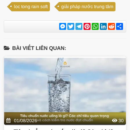
loc tong rain soft
giải pháp nước trung tâm
Messenger
Twitter
Telegram
Pinterest
WhatsApp
LinkedIn
Reddit
Sh
BÀI VIẾT LIÊN QUAN:
01/08/2026
30