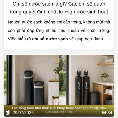
Chỉ số nước sạch là gì? Các chỉ số quan
trọng quyết định chất lượng nước sinh hoạt
Nguồn nước sạch không chỉ cần trong, không mùi mà
còn phải đáp ứng nhiều tiêu chuẩn về chất lượng.
Việc hiểu rõ
chỉ số nước sạch
sẽ giúp bạn đánh giá
mức độ an toàn của nước sinh hoạt và lựa chọn giải
pháp xử lý phù hợp. Trong bài viết này, hãy cùng tìm
hiểu những chỉ số quan trọng nhất và ý nghĩa của từng
thông số đối với sức khỏe cũng như cuộc sống hằng
ngày.
29/07/2026
34