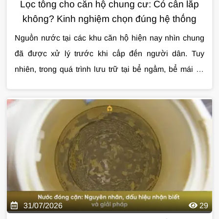
Lọc tổng cho căn hộ chung cư: Có cần lắp
không? Kinh nghiệm chọn đúng hệ thống
Nguồn nước tại các khu căn hộ hiện nay nhìn chung
đã được xử lý trước khi cấp đến người dân. Tuy
nhiên, trong quá trình lưu trữ tại bể ngầm, bể mái và
vận chuyển qua hệ thống đường ống, nước vẫn có thể
Cùng Giải Pháp Nước tìm hiểu chi tiết về
lọc tổng
bị lẫn cặn, clo dư, mùi khó chịu hoặc kim loại từ
cho căn hộ chung cư
, những lợi ích thực tế, cách
đường ống cũ. Đây là lý do ngày càng nhiều gia đình
lựa chọn hệ thống phù hợp và các lưu ý quan trọng
quan tâm đến
trước khi lắp đặt qua bài viết dưới đây.
lọc tổng cho căn hộ chung cư
để
nâng cao chất lượng nước sinh hoạt hàng ngày.
31/07/2026
29