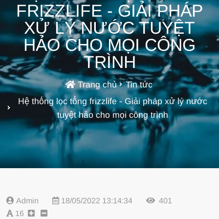
FRIZZLIFE - GIẢI PHÁP
XỬ LÝ NƯỚC TUYỆT
HẢO CHO MỌI CÔNG
TRÌNH
Trang chủ
Tin tức
Hệ thống lọc tổng frizzlife - Giải pháp xử lý nước
tuyệt hảo cho mọi công trình
Admin
18/05/2022 13:14:34
401
16