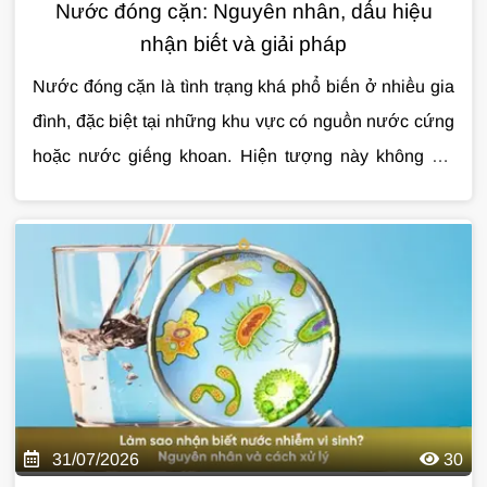
Nước đóng cặn: Nguyên nhân, dấu hiệu
nhận biết và giải pháp
Nước đóng cặn là tình trạng khá phổ biến ở nhiều gia
đình, đặc biệt tại những khu vực có nguồn nước cứng
hoặc nước giếng khoan. Hiện tượng này không chỉ
làm mất thẩm mỹ thiết bị mà còn ảnh hưởng đến tuổi
thọ đường ống, bình nóng lạnh và chất lượng sinh
hoạt hằng ngày. Nếu không được xử lý đúng cách,
nước đóng cặn có thể khiến bạn tốn nhiều chi phí sửa
chữa về lâu dài. Cùng Giải Pháp Nước tìm hiểu chi tiết
qua bài viết dưới đây.
31/07/2026
30