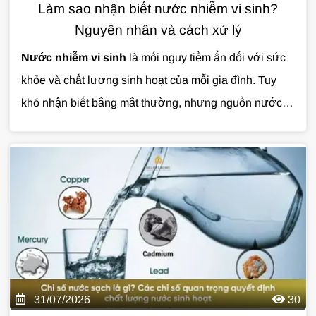
Làm sao nhận biết nước nhiễm vi sinh?
Nguyên nhân và cách xử lý
Nước nhiễm vi sinh
là mối nguy tiềm ẩn đối với sức
khỏe và chất lượng sinh hoạt của mỗi gia đình. Tuy
khó nhận biết bằng mắt thường, nhưng nguồn nước ô
nhiễm có thể gây ra nhiều vấn đề nếu không được xử
lý kịp thời.
Cùng Giải Pháp Nước tìm hiểu chi tiết về
nguyên nhân, dấu hiệu nhận biết và giải pháp xử lý
nước nhiễm vi sinh hiệu quả qua bài viết dưới đây.
31/07/2026
30