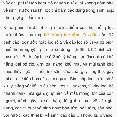
vậy chi phí rất tốn kém mà nguồn nước lại không đảm bảo
vệ sinh; nước sau khi lọc chỉ đảm bảo dùng trong sinh hoạt
như: giặt giũ, tắm rửa…
Khắc phục tối đa những nhược điểm của hệ thống lọc
nước thông thường,
hệ thống lọc tổng Frizzlife
gồm 02
bình cấp lọc nước (cấp lọc số 2 và cấp lọc số 3) và 01 bình
muối hoàn nguyên phụ trợ có dung tích 60 lít; 02 bình cấp
lọc nước: Bình cấp lọc số 2 xử lý bằng than Jacobi, có khả
năng loại bỏ clo, kim loại nặng, khử màu và mùi tanh khó
chịu, thủy ngân, thuốc trừ sâu, các chất gây ung thư, gây
hại cho hệ tiêu hóa của con người. Bình cấp lọc nước số 3
xử lý bằng vật liệu siêu bền Resin Lanxess, vì vậy loại bỏ
nhanh canxi, mangan, giúp bảo vệ mắt, móng, tóc của con
người, tránh gây ra sỏi thận; đồng thời bảo vệ các gia
dụng, các thiết bị vệ sinh như: bồn rửa, bồn tắm, sàn nhà,
vòi nước, các thiết bị vệ sinh cao cấp… không bị, ố vàng,