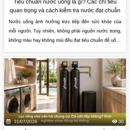
Tiêu chuẩn nước uống là gì? Các chỉ tiêu
quan trọng và cách kiểm tra nước đạt chuẩn
Nước uống ảnh hưởng trực tiếp đến sức khỏe của
mỗi người. Tuy nhiên, không phải nguồn nước trong,
không màu hay không mùi đều đạt tiêu chuẩn để uống
trực tiếp. Việc hiểu đúng
Cùng
Giải Pháp Nước
tìm hiểu chi tiết về
tiêu chuẩn nước uống
tiêu chuẩn
sẽ
giúp bạn đánh giá chất lượng nguồn nước và lựa
nước uống
qua bài viết dưới đây.
chọn giải pháp xử lý phù hợp.
31/07/2026
30