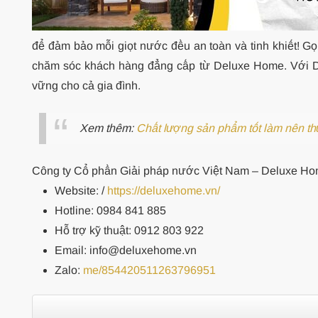
để đảm bảo mỗi giọt nước đều an toàn và tinh khiết! Gọ
chăm sóc khách hàng đẳng cấp từ Deluxe Home. Với De
vững cho cả gia đình.
Xem thêm:
Chất lượng sản phẩm tốt làm nên t
Công ty Cổ phần Giải pháp nước Việt Nam – Deluxe H
Website:
/
https://deluxehome.vn/
Hotline: 0984 841 885
Hỗ trợ kỹ thuật: 0912 803 922
Email: info@deluxehome.vn
Zalo:
me/854420511263796951