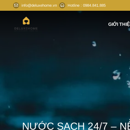
info@deluxehome.vn
Hotline
: 0984.841.885
GIỚI THI
NƯỚC SẠCH 24/7 – 