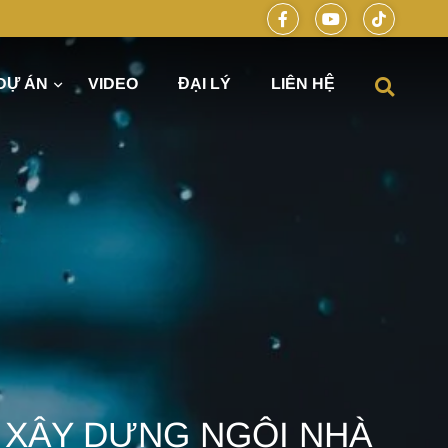
DỰ ÁN
VIDEO
ĐẠI LÝ
LIÊN HỆ
óng hiện đại cùng DELUXE HOME
 XÂY DỰNG NGÔI NHÀ