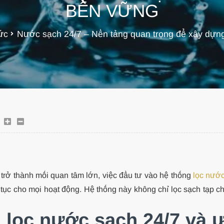
BỀN VỮNG
tức
Nước sạch 24/7 – Nền tảng quan trọng để xây dựn
trở thành mối quan tâm lớn, việc đầu tư vào hệ thống
lọc nước
ục cho mọi hoạt động. Hệ thống này không chỉ lọc sạch tạp ch
g lọc nước sạch 24/7 và 