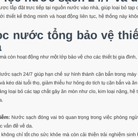
ược lắp đặt trực tiếp tại nguồn nước vào nhà, giúp loại bỏ tạp c
ới thiết kế thông minh và hoạt động liên tục, hệ thống này 
c nước tổng bảo vệ thiế
à
 còn hoạt động như một lớp bảo vệ cho các thiết bị gia đình, gi
ước sạch 24/7 giúp hạn chế sự hình thành cặn bẩn trong máy giặ
và kéo dài tuổi thọ, giảm thiểu hư hỏng do tích tụ cặn bẩn và ă
ng loại bỏ các tạp chất gây ăn mòn như clo, kim loại nặng, hệ 
a.
hiễm:
Nước sạch đóng vai trò quan trọng trong việc phòng ngừa
c vấn đề về da.
hông chỉ tốt cho sức khỏe mà còn cải thiện trải nghiệm sinh 