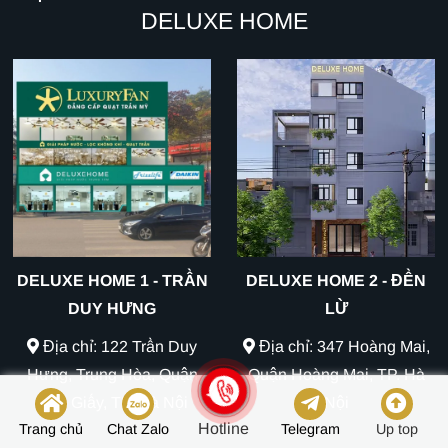
DELUXE HOME
DELUXE HOME 1 - TRẦN
DELUXE HOME 2 - ĐỀN
DUY HƯNG
LỪ
Địa chỉ: 122 Trần Duy
Địa chỉ: 347 Hoàng Mai,
Hưng, Trung Hòa, Quận
Quận Hoàng Mai, TP. Hà
Cầu Giấy, TP. Hà Nội
Nội
Hotline
Trang chủ
Chat Zalo
Telegram
Up top