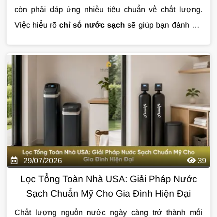
còn phải đáp ứng nhiều tiêu chuẩn về chất lượng.
Việc hiểu rõ
chỉ số nước sạch
sẽ giúp bạn đánh giá
mức độ an toàn của nước sinh hoạt và lựa chọn giải
pháp xử lý phù hợp. Trong bài viết này, hãy cùng tìm
hiểu những chỉ số quan trọng nhất và ý nghĩa của từng
thông số đối với sức khỏe cũng như cuộc sống hằng
ngày.
29/07/2026
39
Lọc Tổng Toàn Nhà USA: Giải Pháp Nước
Sạch Chuẩn Mỹ Cho Gia Đình Hiện Đại
Chất lượng nguồn nước ngày càng trở thành mối