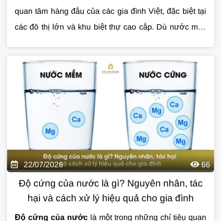
quan tâm hàng đầu của các gia đình Việt, đặc biệt tại
các đô thị lớn và khu biệt thự cao cấp. Dù nước máy
đã được xử lý trước khi cấp đến hộ dân, quá trình
Đó cũng là lý do
lọc tổng toàn nhà USA
đang được
truyền tải qua đường ống vẫn có thể khiến nước phát
nhiều gia đình lựa chọn như một giải pháp xử lý nước
sinh cặn bẩn, clo dư, kim loại nặng hoặc các tạp chất
toàn diện ngay từ đầu nguồn. Với công nghệ tiên tiến,
ảnh hưởng đến sức khỏe và tuổi thọ thiết bị.
tiêu chuẩn chất lượng khắt khe cùng độ bền cao, hệ
thống mang đến nguồn nước sạch cho mọi hoạt động
sinh hoạt hằng ngày, từ tắm rửa, giặt giũ đến bảo vệ
thiết bị và cấp nước cho máy lọc uống trực tiếp.
22/07/2026
66
Độ cứng của nước là gì? Nguyên nhân, tác
hại và cách xử lý hiệu quả cho gia đình
Độ cứng của nước
là một trong những chỉ tiêu quan