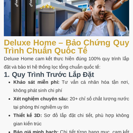
Deluxe Home – Bảo Chứng Quy
Trình Chuẩn Quốc Tế
Deluxe Home cam kết thực hiện đúng 100% quy trình lắp
đặt và bảo trì hệ thống lọc tổng chuẩn quốc tế:
1. Quy Trình Trước Lắp Đặt
Khảo sát miễn phí:
Tư vấn cá nhân hóa tận nơi,
không phát sinh chi phí
Xét nghiệm chuyên sâu:
20+ chỉ số chất lượng nước
tại phòng thí nghiệm uy tín
Thiết kế 3D:
Sơ đồ lắp đặt chi tiết, phù hợp không
gian kiến trúc
Báo giá minh bạch:
Chi tiết từng hạng mục, cam kết