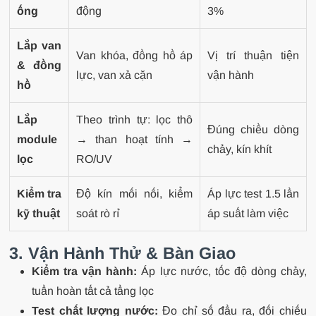
ống
động
3%
Lắp van
Van khóa, đồng hồ áp
Vị trí thuận tiện
& đồng
lực, van xả cặn
vận hành
hồ
Lắp
Theo trình tự: lọc thô
Đúng chiều dòng
module
→ than hoạt tính →
chảy, kín khít
lọc
RO/UV
Kiểm tra
Độ kín mối nối, kiểm
Áp lực test 1.5 lần
kỹ thuật
soát rò rỉ
áp suất làm việc
3. Vận Hành Thử & Bàn Giao
Kiểm tra vận hành:
Áp lực nước, tốc độ dòng chảy,
tuần hoàn tất cả tầng lọc
Test chất lượng nước:
Đo chỉ số đầu ra, đối chiếu