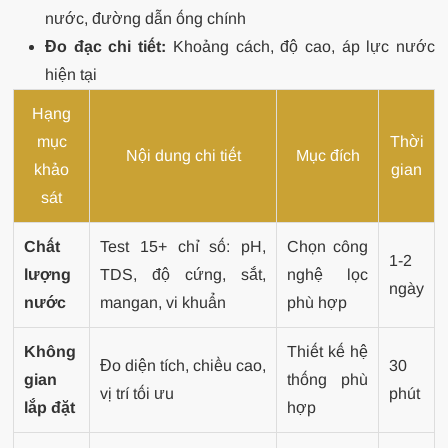
nước, đường dẫn ống chính
Đo đạc chi tiết:
Khoảng cách, độ cao, áp lực nước
hiện tại
Hạng
mục
Thời
Nội dung chi tiết
Mục đích
khảo
gian
sát
Chất
Test 15+ chỉ số: pH,
Chọn công
1-2
lượng
TDS, độ cứng, sắt,
nghệ lọc
ngày
nước
mangan, vi khuẩn
phù hợp
Không
Thiết kế hệ
Đo diện tích, chiều cao,
30
gian
thống phù
vị trí tối ưu
phút
lắp đặt
hợp