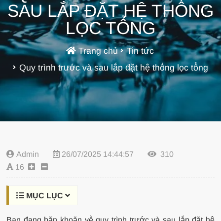
SAU LẮP ĐẶT HỆ THỐNG
LỌC TỔNG
Trang chủ
Tin tức
Quy trình trước và sau lắp đặt hệ thống lọc tổng
Admin
26/07/2025 14:44:57
310
16
MỤC LỤC
Bạn đang băn khoăn về quy trình trước và sau lắp đặt hệ