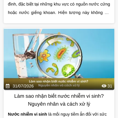
đình, đặc biệt tại những khu vực có nguồn nước cứng
hoặc nước giếng khoan. Hiện tượng này không chỉ
làm mất thẩm mỹ thiết bị mà còn ảnh hưởng đến tuổi
thọ đường ống, bình nóng lạnh và chất lượng sinh
hoạt hằng ngày. Nếu không được xử lý đúng cách,
nước đóng cặn có thể khiến bạn tốn nhiều chi phí sửa
chữa về lâu dài. Cùng Giải Pháp Nước tìm hiểu chi tiết
qua bài viết dưới đây.
31/07/2026
31
Làm sao nhận biết nước nhiễm vi sinh?
Nguyên nhân và cách xử lý
Nước nhiễm vi sinh
là mối nguy tiềm ẩn đối với sức