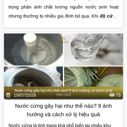
trọng phản ánh chất lượng nguồn nước sinh hoạt
nhưng thường bị nhiều gia đình bỏ qua. Khi
độ cứng
của nước
vượt ngưỡng, nước có thể gây đóng cặn
thiết bị, làm giảm hiệu quả của xà phòng và ảnh
hưởng đến tuổi thọ hệ thống đường ống. Vậy
độ
cứng của nước
là gì, có gây hại cho sức khỏe không
và cách xử lý hiệu quả như thế nào? Cùng
Giải Pháp
Nước
tìm hiểu chi tiết trong bài viết dưới đây.
19/07/2026
75
Nước cứng gây hại như thế nào? 9 ảnh
hưởng và cách xử lý hiệu quả
Nước cứng là tình trạng khá phổ biến tại nhiều khu