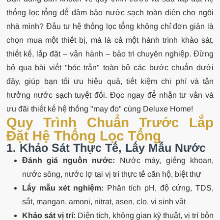
thống lọc tổng để đảm bảo nước sạch toàn diện cho ngôi
nhà mình? Đầu tư hệ thống lọc tổng không chỉ đơn giản là
chọn mua một thiết bị, mà là cả một hành trình khảo sát,
thiết kế, lắp đặt – vận hành – bảo trì chuyên nghiệp. Đừng
bỏ qua bài viết "bóc trần" toàn bộ các bước chuẩn dưới
đây, giúp bạn tối ưu hiệu quả, tiết kiệm chi phí và tận
hưởng nước sạch tuyệt đối. Đọc ngay để nhận tư vấn và
ưu đãi thiết kế hệ thống "may đo" cùng Deluxe Home!
Quy Trình Chuẩn Trước Lắp
Đặt Hệ Thống Lọc Tổng
1. Khảo Sát Thực Tế, Lấy Mẫu Nước
Đánh giá nguồn nước:
Nước máy, giếng khoan,
nước sông, nước lợ tại vị trí thực tế căn hộ, biệt thự
Lấy mẫu xét nghiệm:
Phân tích pH, độ cứng, TDS,
sắt, mangan, amoni, nitrat, asen, clo, vi sinh vật
Khảo sát vị trí:
Diện tích, không gian kỹ thuật, vị trí bồn