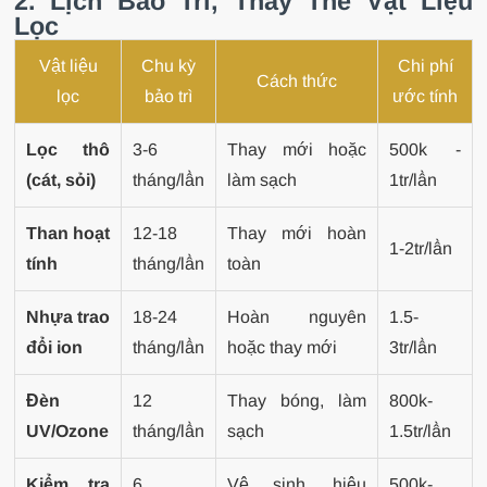
2. Lịch Bảo Trì, Thay Thế Vật Liệu
Lọc
Vật liệu
Chu kỳ
Chi phí
Cách thức
lọc
bảo trì
ước tính
Lọc thô
3-6
Thay mới hoặc
500k -
(cát, sỏi)
tháng/lần
làm sạch
1tr/lần
Than hoạt
12-18
Thay mới hoàn
1-2tr/lần
tính
tháng/lần
toàn
Nhựa trao
18-24
Hoàn nguyên
1.5-
đổi ion
tháng/lần
hoặc thay mới
3tr/lần
Đèn
12
Thay bóng, làm
800k-
UV/Ozone
tháng/lần
sạch
1.5tr/lần
Kiểm tra
6
Vệ sinh, hiệu
500k-