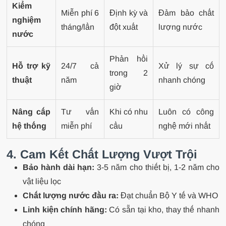
Kiểm
Miễn phí 6
Định kỳ và
Đảm bảo chất
nghiệm
tháng/lần
đột xuất
lượng nước
nước
Phản hồi
Hỗ trợ kỹ
24/7 cả
Xử lý sự cố
trong 2
thuật
năm
nhanh chóng
giờ
Nâng cấp
Tư vấn
Khi có nhu
Luôn có công
hệ thống
miễn phí
cầu
nghệ mới nhất
4. Cam Kết Chất Lượng Vượt Trội
Bảo hành dài hạn:
3-5 năm cho thiết bị, 1-2 năm cho
vật liệu lọc
Chất lượng nước đầu ra:
Đạt chuẩn Bộ Y tế và WHO
Linh kiện chính hãng:
Có sẵn tại kho, thay thế nhanh
chóng