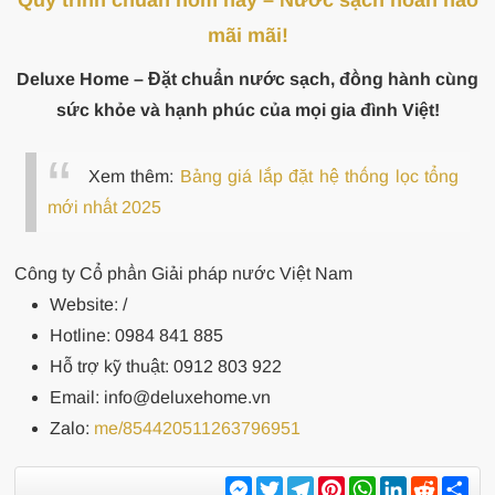
Quy trình chuẩn hôm nay – Nước sạch hoàn hảo
mãi mãi!
Deluxe Home – Đặt chuẩn nước sạch, đồng hành cùng
sức khỏe và hạnh phúc của mọi gia đình Việt!
Xem thêm:
Bảng giá lắp đặt hệ thống lọc tổng
mới nhất 2025
Công ty Cổ phần Giải pháp nước Việt Nam
Website:
/
Hotline: 0984 841 885
Hỗ trợ kỹ thuật: 0912 803 922
Email: info@deluxehome.vn
Zalo:
me/854420511263796951
Messenger
Twitter
Telegram
Pinterest
WhatsApp
LinkedIn
Reddit
Sh