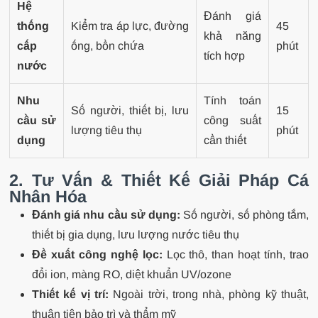
Hệ
Đánh giá
thống
Kiểm tra áp lực, đường
45
khả năng
cấp
ống, bồn chứa
phút
tích hợp
nước
Nhu
Tính toán
Số người, thiết bị, lưu
15
cầu sử
công suất
lượng tiêu thụ
phút
dụng
cần thiết
2. Tư Vấn & Thiết Kế Giải Pháp Cá
Nhân Hóa
Đánh giá nhu cầu sử dụng:
Số người, số phòng tắm,
thiết bị gia dụng, lưu lượng nước tiêu thụ
Đề xuất công nghệ lọc:
Lọc thô, than hoạt tính, trao
đổi ion, màng RO, diệt khuẩn UV/ozone
Thiết kế vị trí:
Ngoài trời, trong nhà, phòng kỹ thuật,
thuận tiện bảo trì và thẩm mỹ