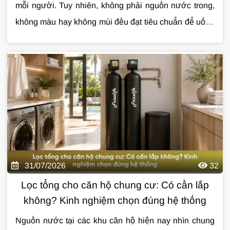
mỗi người. Tuy nhiên, không phải nguồn nước trong,
không màu hay không mùi đều đạt tiêu chuẩn để uống
trực tiếp. Việc hiểu đúng
Cùng
Giải Pháp Nước
tìm hiểu chi tiết về
tiêu chuẩn nước uống
tiêu chuẩn
sẽ
giúp bạn đánh giá chất lượng nguồn nước và lựa
nước uống
qua bài viết dưới đây.
chọn giải pháp xử lý phù hợp.
31/07/2026
32
Lọc tổng cho căn hộ chung cư: Có cần lắp
không? Kinh nghiệm chọn đúng hệ thống
Nguồn nước tại các khu căn hộ hiện nay nhìn chung