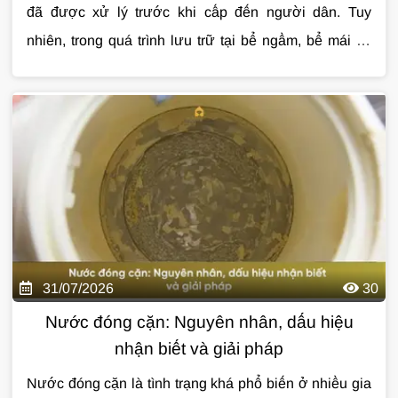
đã được xử lý trước khi cấp đến người dân. Tuy
nhiên, trong quá trình lưu trữ tại bể ngầm, bể mái và
vận chuyển qua hệ thống đường ống, nước vẫn có thể
Cùng Giải Pháp Nước tìm hiểu chi tiết về
lọc tổng
bị lẫn cặn, clo dư, mùi khó chịu hoặc kim loại từ
cho căn hộ chung cư
, những lợi ích thực tế, cách
đường ống cũ. Đây là lý do ngày càng nhiều gia đình
lựa chọn hệ thống phù hợp và các lưu ý quan trọng
quan tâm đến
trước khi lắp đặt qua bài viết dưới đây.
lọc tổng cho căn hộ chung cư
để
nâng cao chất lượng nước sinh hoạt hàng ngày.
31/07/2026
30
Nước đóng cặn: Nguyên nhân, dấu hiệu
nhận biết và giải pháp
Nước đóng cặn là tình trạng khá phổ biến ở nhiều gia