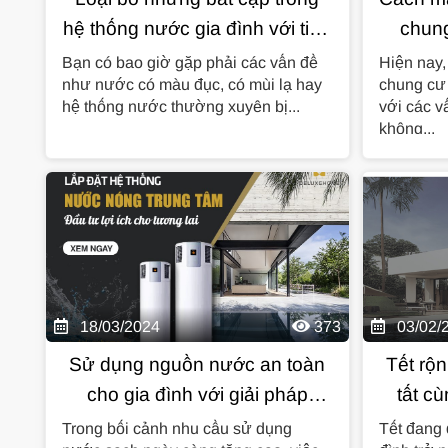
hệ thống nước gia đình với tiện
chung
ích giải pháp nước trung tâm
ph
Bạn có bao giờ gặp phải các vấn đề
Hiện nay,
như nước có màu đục, có mùi lạ hay
chung cư
hệ thống nước thường xuyên bị...
với các v
không...
18/03/2024
373
03/02/
Sử dụng nguồn nước an toàn
Tết rộ
cho gia đình với giải pháp
tất c
nước trung tâm Deluxe Home
nước
Trong bối cảnh nhu cầu sử dụng
Tết đang 