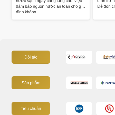
nước sạch ngày càng tăng cao, việc
đình trở 
đảm bảo nguồn nước an toàn cho gia
Để đón ch
đình không...
Đối tác
Sản phẩm
Tiêu chuẩn