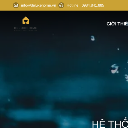
info@deluxehome.vn
Hotline
: 0984.841.885
GIỚI THI
HỆ TH