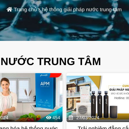
Trang chủ
hệ thống giải pháp nước trung tâm
P NƯỚC TRUNG TÂM
2024
454
27/03/2024
ạng hóa hệ thống nước
Trải nghiệm đẳng cấ