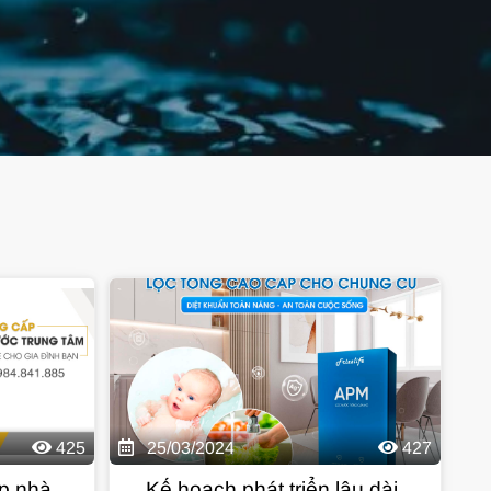
425
25/03/2024
427
p nhà
Kế hoạch phát triển lâu dài,