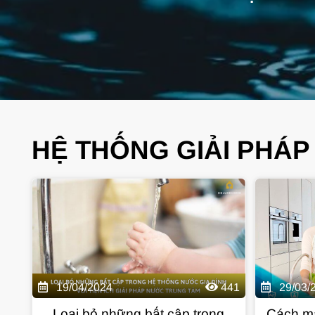
HỆ THỐNG GIẢI PHÁ
19/04/2024
441
29/03/
Loại bỏ những bất cập trong
Cách m