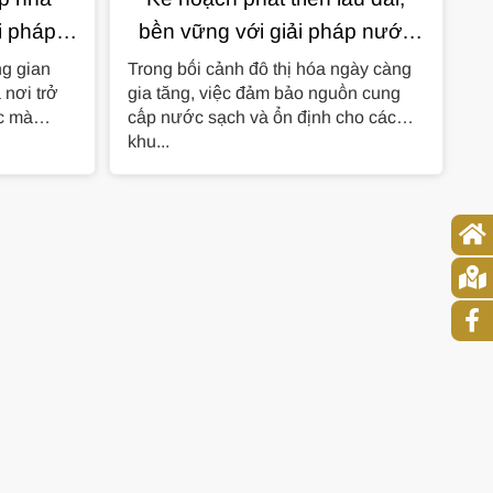
i pháp
bền vững với giải pháp nước
n đại
trung tâm cho chung cư
ng gian
Trong bối cảnh đô thị hóa ngày càng
 nơi trở
gia tăng, việc đảm bảo nguồn cung
ệc mà
cấp nước sạch và ổn định cho các
khu...