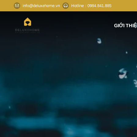
info@deluxehome.vn
Hotline
: 0984.841.885
GIỚI THI