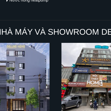
Nước nóng heatpump
NHÀ MÁY VÀ SHOWROOM D