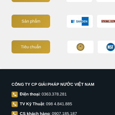
Sản phẩm
Tiêu chuẩn
CÔNG TY CP GIẢI PHÁP NƯỚC VIỆT NAM
Điện thoại
:
0363.378.281
TV Kỹ Thuật
:
098 4.841.885
CS khách hàng
:
0907.185.187