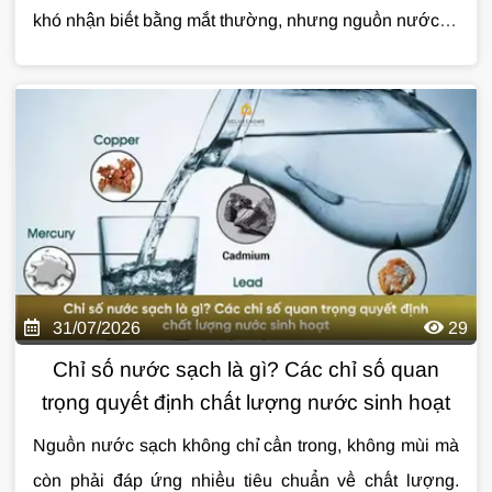
khó nhận biết bằng mắt thường, nhưng nguồn nước ô
nhiễm có thể gây ra nhiều vấn đề nếu không được xử
lý kịp thời.
Cùng Giải Pháp Nước tìm hiểu chi tiết về
nguyên nhân, dấu hiệu nhận biết và giải pháp xử lý
nước nhiễm vi sinh hiệu quả qua bài viết dưới đây.
31/07/2026
29
Chỉ số nước sạch là gì? Các chỉ số quan
trọng quyết định chất lượng nước sinh hoạt
Nguồn nước sạch không chỉ cần trong, không mùi mà
còn phải đáp ứng nhiều tiêu chuẩn về chất lượng.