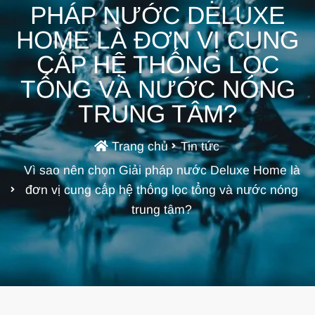
PHÁP NƯỚC DELUXE
HOME LÀ ĐƠN VỊ CUNG
CẤP HỆ THỐNG LỌC
TỔNG VÀ NƯỚC NÓNG
TRUNG TÂM?
Trang chủ
Tin tức
Vì sao nên chọn Giải pháp nước Deluxe Home là
đơn vị cung cấp hệ thống lọc tổng và nước nóng
trung tâm?