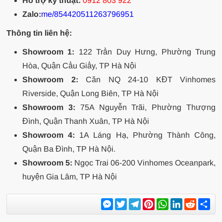
Hỗ trợ kỹ thuật:
0912 803 922
Zalo:
me/854420511263796951
Thông tin liên hệ:
Showroom 1:
122 Trần Duy Hưng, Phường Trung
Hòa, Quận Cầu Giấy, TP Hà Nội
Showroom 2:
Căn NQ 24-10 KĐT Vinhomes
Riverside, Quận Long Biên, TP Hà Nội
Showroom 3:
75A Nguyễn Trãi, Phường Thượng
Đình, Quận Thanh Xuân, TP Hà Nội
Showroom 4:
1A Láng Hạ, Phường Thành Công,
Quận Ba Đình, TP Hà Nội.
Showroom 5:
Ngọc Trai 06-200 Vinhomes Oceanpark,
huyện Gia Lâm, TP Hà Nội
Messenger
Twitter
Telegram
Pinterest
WhatsApp
LinkedIn
Reddit
Sh