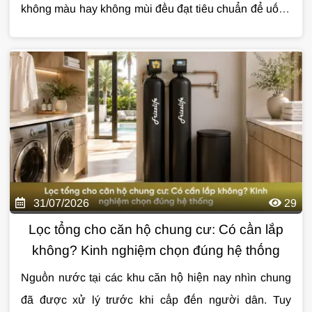
không màu hay không mùi đều đạt tiêu chuẩn để uống
trực tiếp. Việc hiểu đúng
Cùng
Giải Pháp Nước
tìm hiểu chi tiết về
tiêu chuẩn nước uống
tiêu chuẩn
sẽ
giúp bạn đánh giá chất lượng nguồn nước và lựa
nước uống
qua bài viết dưới đây.
chọn giải pháp xử lý phù hợp.
31/07/2026
29
Lọc tổng cho căn hộ chung cư: Có cần lắp
không? Kinh nghiệm chọn đúng hệ thống
Nguồn nước tại các khu căn hộ hiện nay nhìn chung
đã được xử lý trước khi cấp đến người dân. Tuy