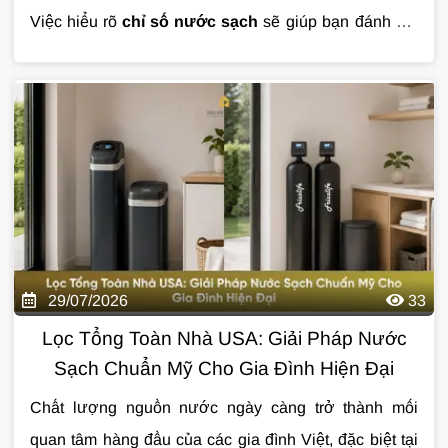
Việc hiểu rõ
chỉ số nước sạch
sẽ giúp bạn đánh giá
mức độ an toàn của nước sinh hoạt và lựa chọn giải
pháp xử lý phù hợp. Trong bài viết này, hãy cùng tìm
hiểu những chỉ số quan trọng nhất và ý nghĩa của từng
thông số đối với sức khỏe cũng như cuộc sống hằng
ngày.
29/07/2026
33
Lọc Tổng Toàn Nhà USA: Giải Pháp Nước
Sạch Chuẩn Mỹ Cho Gia Đình Hiện Đại
Chất lượng nguồn nước ngày càng trở thành mối
quan tâm hàng đầu của các gia đình Việt, đặc biệt tại