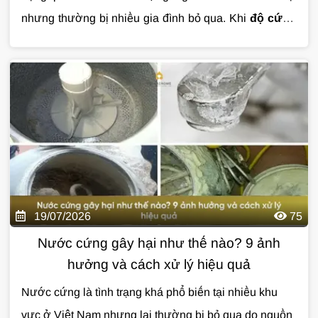
nhưng thường bị nhiều gia đình bỏ qua. Khi
độ cứng
của nước
vượt ngưỡng, nước có thể gây đóng cặn
thiết bị, làm giảm hiệu quả của xà phòng và ảnh
hưởng đến tuổi thọ hệ thống đường ống. Vậy
độ
cứng của nước
là gì, có gây hại cho sức khỏe không
và cách xử lý hiệu quả như thế nào? Cùng
Giải Pháp
Nước
tìm hiểu chi tiết trong bài viết dưới đây.
19/07/2026
75
Nước cứng gây hại như thế nào? 9 ảnh
hưởng và cách xử lý hiệu quả
Nước cứng là tình trạng khá phổ biến tại nhiều khu
vực ở Việt Nam nhưng lại thường bị bỏ qua do nguồn