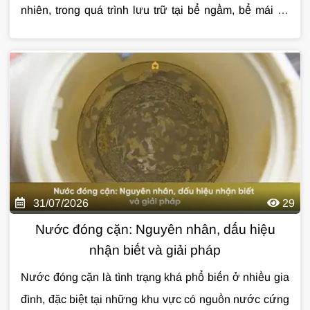
nhiên, trong quá trình lưu trữ tại bể ngầm, bể mái và
vận chuyển qua hệ thống đường ống, nước vẫn có thể
Cùng Giải Pháp Nước tìm hiểu chi tiết về
lọc tổng
bị lẫn cặn, clo dư, mùi khó chịu hoặc kim loại từ
cho căn hộ chung cư
, những lợi ích thực tế, cách
đường ống cũ. Đây là lý do ngày càng nhiều gia đình
lựa chọn hệ thống phù hợp và các lưu ý quan trọng
quan tâm đến
trước khi lắp đặt qua bài viết dưới đây.
lọc tổng cho căn hộ chung cư
để
nâng cao chất lượng nước sinh hoạt hàng ngày.
31/07/2026
29
Nước đóng cặn: Nguyên nhân, dấu hiệu
nhận biết và giải pháp
Nước đóng cặn là tình trạng khá phổ biến ở nhiều gia
đình, đặc biệt tại những khu vực có nguồn nước cứng