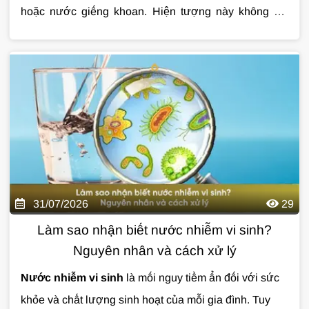
hoặc nước giếng khoan. Hiện tượng này không chỉ
làm mất thẩm mỹ thiết bị mà còn ảnh hưởng đến tuổi
thọ đường ống, bình nóng lạnh và chất lượng sinh
hoạt hằng ngày. Nếu không được xử lý đúng cách,
nước đóng cặn có thể khiến bạn tốn nhiều chi phí sửa
chữa về lâu dài. Cùng Giải Pháp Nước tìm hiểu chi tiết
qua bài viết dưới đây.
31/07/2026
29
Làm sao nhận biết nước nhiễm vi sinh?
Nguyên nhân và cách xử lý
Nước nhiễm vi sinh
là mối nguy tiềm ẩn đối với sức
khỏe và chất lượng sinh hoạt của mỗi gia đình. Tuy