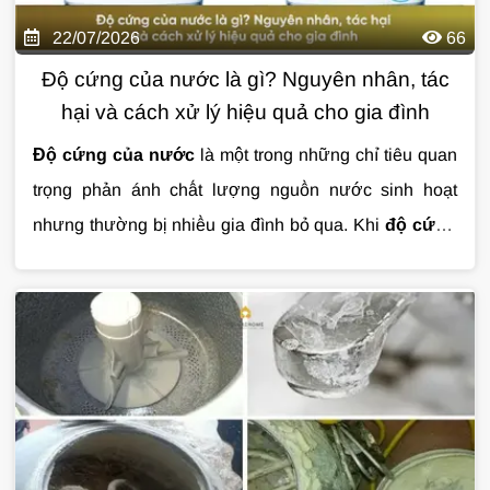
22/07/2026
66
Độ cứng của nước là gì? Nguyên nhân, tác
hại và cách xử lý hiệu quả cho gia đình
Độ cứng của nước
là một trong những chỉ tiêu quan
trọng phản ánh chất lượng nguồn nước sinh hoạt
nhưng thường bị nhiều gia đình bỏ qua. Khi
độ cứng
của nước
vượt ngưỡng, nước có thể gây đóng cặn
thiết bị, làm giảm hiệu quả của xà phòng và ảnh
hưởng đến tuổi thọ hệ thống đường ống. Vậy
độ
cứng của nước
là gì, có gây hại cho sức khỏe không
và cách xử lý hiệu quả như thế nào? Cùng
Giải Pháp
Nước
tìm hiểu chi tiết trong bài viết dưới đây.