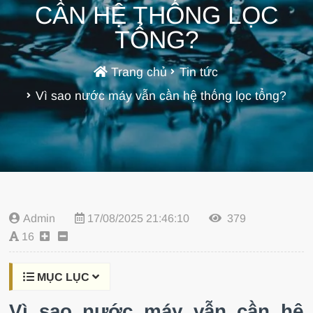
CẦN HỆ THỐNG LỌC
TỔNG?
Trang chủ
Tin tức
Vì sao nước máy vẫn cần hệ thống lọc tổng?
Admin
17/08/2025 21:46:10
379
16
MỤC LỤC
Vì sao nước máy vẫn cần hệ