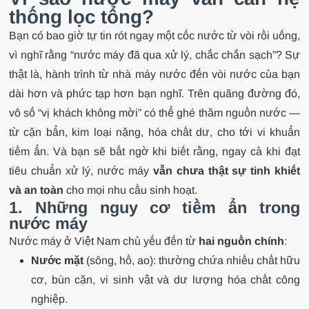
thống lọc tổng?
Bạn có bao giờ tự tin rót ngay một cốc nước từ vòi rồi uống,
vì nghĩ rằng “nước máy đã qua xử lý, chắc chắn sạch”? Sự
thật là, hành trình từ nhà máy nước đến vòi nước của bạn
dài hơn và phức tạp hơn bạn nghĩ. Trên quãng đường đó,
vô số “vị khách không mời” có thể ghé thăm nguồn nước —
từ cặn bẩn, kim loại nặng, hóa chất dư, cho tới vi khuẩn
tiềm ẩn. Và bạn sẽ bất ngờ khi biết rằng, ngay cả khi đạt
tiêu chuẩn xử lý, nước máy
vẫn chưa thật sự tinh khiết
và an toàn
cho mọi nhu cầu sinh hoạt.
1. Những nguy cơ tiềm ẩn trong
nước máy
Nước máy ở Việt Nam chủ yếu đến từ
hai nguồn chính
:
Nước mặt
(sông, hồ, ao): thường chứa nhiều chất hữu
cơ, bùn cặn, vi sinh vật và dư lượng hóa chất công
nghiệp.