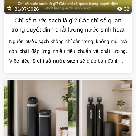
31/07/2026
32
Chỉ số nước sạch là gì? Các chỉ số quan
trọng quyết định chất lượng nước sinh hoạt
Nguồn nước sạch không chỉ cần trong, không mùi mà
còn phải đáp ứng nhiều tiêu chuẩn về chất lượng.
Việc hiểu rõ
chỉ số nước sạch
sẽ giúp bạn đánh giá
mức độ an toàn của nước sinh hoạt và lựa chọn giải
pháp xử lý phù hợp. Trong bài viết này, hãy cùng tìm
hiểu những chỉ số quan trọng nhất và ý nghĩa của từng
thông số đối với sức khỏe cũng như cuộc sống hằng
ngày.