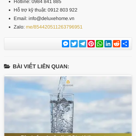
Hotline: 0984 841 885
Hỗ trợ kỹ thuật: 0912 803 922
Email: info@deluxehome.vn
Zalo:
me/854420511263796951
Messenger
Twitter
Telegram
Pinterest
WhatsApp
LinkedIn
Reddit
Sh
BÀI VIẾT LIÊN QUAN: