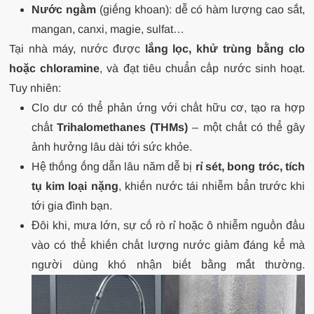
Nước ngầm
(giếng khoan): dễ có hàm lượng cao sắt,
mangan, canxi, magie, sulfat…
Tại nhà máy, nước được
lắng lọc, khử trùng bằng clo
hoặc chloramine
, và đạt tiêu chuẩn cấp nước sinh hoạt.
Tuy nhiên:
Clo dư có thể phản ứng với chất hữu cơ, tạo ra hợp
chất
Trihalomethanes (THMs)
– một chất có thể gây
ảnh hưởng lâu dài tới sức khỏe.
Hệ thống ống dẫn lâu năm dễ bị
rỉ sét, bong tróc, tích
tụ kim loại nặng
, khiến nước tái nhiễm bẩn trước khi
tới gia đình bạn.
Đôi khi, mưa lớn, sự cố rò rỉ hoặc ô nhiễm nguồn đầu
vào có thể khiến chất lượng nước giảm đáng kể mà
người dùng khó nhận biết bằng mắt thường.