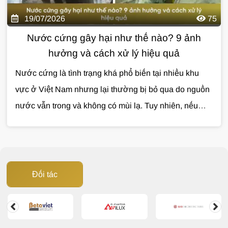
19/07/2026
75
Nước cứng gây hại như thế nào? 9 ảnh
hưởng và cách xử lý hiệu quả
Nước cứng là tình trạng khá phổ biến tại nhiều khu
vực ở Việt Nam nhưng lại thường bị bỏ qua do nguồn
nước vẫn trong và không có mùi lạ. Tuy nhiên, nếu
không được xử lý, nước cứng có thể gây ảnh hưởng
đến sinh hoạt, làm giảm tuổi thọ thiết bị và phát sinh
nhiều chi phí không cần thiết. Vậy nước cứng gây hại
như thế nào và đâu là giải pháp xử lý hiệu quả? Cùng
Đối tác
Giải Pháp Nước
tìm hiểu trong bài viết dưới đây.