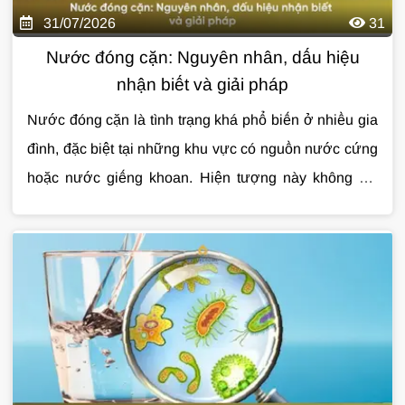
31/07/2026
31
Nước đóng cặn: Nguyên nhân, dấu hiệu
nhận biết và giải pháp
Nước đóng cặn là tình trạng khá phổ biến ở nhiều gia
đình, đặc biệt tại những khu vực có nguồn nước cứng
hoặc nước giếng khoan. Hiện tượng này không chỉ
làm mất thẩm mỹ thiết bị mà còn ảnh hưởng đến tuổi
thọ đường ống, bình nóng lạnh và chất lượng sinh
hoạt hằng ngày. Nếu không được xử lý đúng cách,
nước đóng cặn có thể khiến bạn tốn nhiều chi phí sửa
chữa về lâu dài. Cùng Giải Pháp Nước tìm hiểu chi tiết
qua bài viết dưới đây.