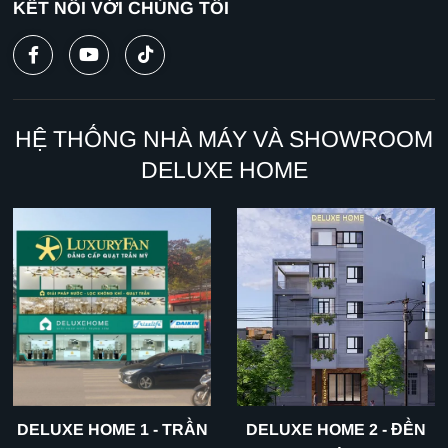
KẾT NỐI VỚI CHÚNG TÔI
HỆ THỐNG NHÀ MÁY VÀ SHOWROOM
DELUXE HOME
DELUXE HOME 1 - TRẦN
DELUXE HOME 2 - ĐỀN