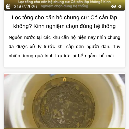
31/07/2026
35
Lọc tổng cho căn hộ chung cư: Có cần lắp
không? Kinh nghiệm chọn đúng hệ thống
Nguồn nước tại các khu căn hộ hiện nay nhìn chung
đã được xử lý trước khi cấp đến người dân. Tuy
nhiên, trong quá trình lưu trữ tại bể ngầm, bể mái và
vận chuyển qua hệ thống đường ống, nước vẫn có thể
Cùng Giải Pháp Nước tìm hiểu chi tiết về
lọc tổng
bị lẫn cặn, clo dư, mùi khó chịu hoặc kim loại từ
cho căn hộ chung cư
, những lợi ích thực tế, cách
đường ống cũ. Đây là lý do ngày càng nhiều gia đình
lựa chọn hệ thống phù hợp và các lưu ý quan trọng
quan tâm đến
trước khi lắp đặt qua bài viết dưới đây.
lọc tổng cho căn hộ chung cư
để
nâng cao chất lượng nước sinh hoạt hàng ngày.