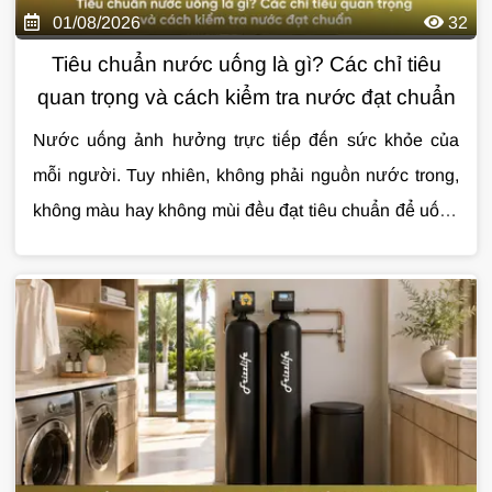
01/08/2026
32
Tiêu chuẩn nước uống là gì? Các chỉ tiêu
quan trọng và cách kiểm tra nước đạt chuẩn
Nước uống ảnh hưởng trực tiếp đến sức khỏe của
mỗi người. Tuy nhiên, không phải nguồn nước trong,
không màu hay không mùi đều đạt tiêu chuẩn để uống
trực tiếp. Việc hiểu đúng
Cùng
Giải Pháp Nước
tìm hiểu chi tiết về
tiêu chuẩn nước uống
tiêu chuẩn
sẽ
giúp bạn đánh giá chất lượng nguồn nước và lựa
nước uống
qua bài viết dưới đây.
chọn giải pháp xử lý phù hợp.