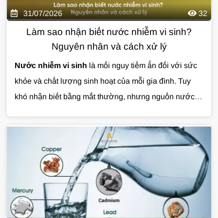
31/07/2026
32
Làm sao nhận biết nước nhiễm vi sinh?
Nguyên nhân và cách xử lý
Nước nhiễm vi sinh
là mối nguy tiềm ẩn đối với sức
khỏe và chất lượng sinh hoạt của mỗi gia đình. Tuy
khó nhận biết bằng mắt thường, nhưng nguồn nước ô
nhiễm có thể gây ra nhiều vấn đề nếu không được xử
lý kịp thời.
Cùng Giải Pháp Nước tìm hiểu chi tiết về
nguyên nhân, dấu hiệu nhận biết và giải pháp xử lý
nước nhiễm vi sinh hiệu quả qua bài viết dưới đây.