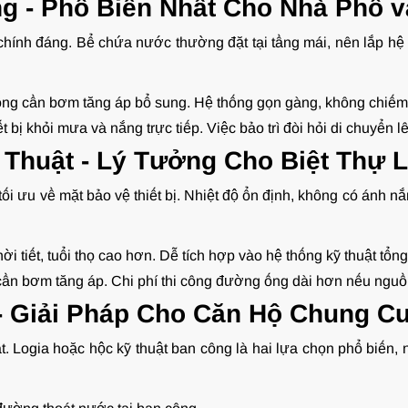
ợng - Phổ Biến Nhất Cho Nhà Phố v
 chính đáng. Bể chứa nước thường đặt tại tầng mái, nên lắp hệ
ng cần bơm tăng áp bổ sung. Hệ thống gọn gàng, không chiếm d
bị khỏi mưa và nắng trực tiếp. Việc bảo trì đòi hỏi di chuyển lên
ỹ Thuật - Lý Tưởng Cho Biệt Thự 
rí tối ưu về mặt bảo vệ thiết bị. Nhiệt độ ổn định, không có ánh 
ời tiết, tuổi thọ cao hơn. Dễ tích hợp vào hệ thống kỹ thuật tổng
 cần bơm tăng áp. Chi phí thi công đường ống dài hơn nếu nguồ
t - Giải Pháp Cho Căn Hộ Chung C
t. Logia hoặc hộc kỹ thuật ban công là hai lựa chọn phổ biến, n