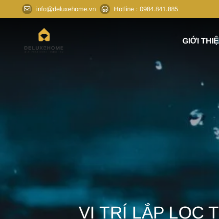
info@deluxehome.vn
Hotline
: 0984.841.885
GIỚI THI
VỊ TRÍ LẮP LỌC