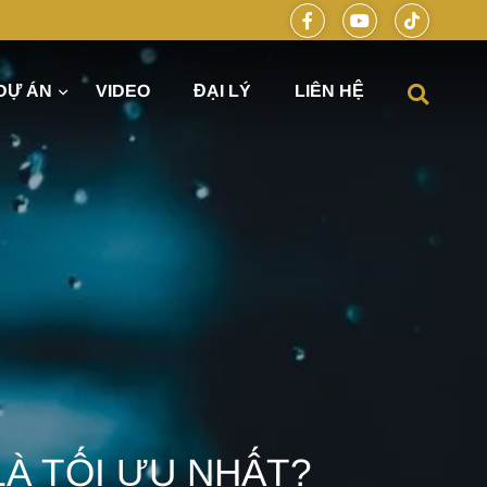
DỰ ÁN
VIDEO
ĐẠI LÝ
LIÊN HỆ
óng hiện đại cùng DELUXE HOME
LÀ TỐI ƯU NHẤT?