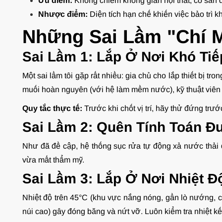
Ưu điểm:
Không chiếm không gian nội thất, có sẵn 
Nhược điểm:
Diện tích hạn chế khiến việc bảo trì
Những Sai Lầm "Chí M
Sai Lầm 1: Lắp Ở Nơi Khó Ti
Một sai lầm tôi gặp rất nhiều: gia chủ cho lắp thiết bị tr
muối hoàn nguyên (với hệ làm mềm nước), kỹ thuật viên kh
Quy tắc thực tế:
Trước khi chốt vị trí, hãy thử đứng trư
Sai Lầm 2: Quên Tính Toán Đ
Như đã đề cập, hệ thống sục rửa tự động xả nước thải 
vừa mất thẩm mỹ.
Sai Lầm 3: Lắp Ở Nơi Nhiệt 
Nhiệt độ trên 45°C (khu vực nắng nóng, gần lò nướng, 
núi cao) gây đóng băng và nứt vỡ. Luôn kiểm tra nhiệt kế t