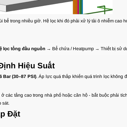
bể trong nhiều giờ. Hệ lọc khi đó phải xử lý tải ô nhiễm cao hơn 
ệ lọc tổng đầu nguồn
→ Bể chứa / Heatpump → Thiết bị sử d
Định Hiệu Suất
6 Bar (30–87 PSI)
. Áp lực quá thấp khiến quá trình lọc không đ
p ở các tầng cao trong nhà phố hoặc căn hộ - bắt buộc phải tí
 sát.
p Đặt