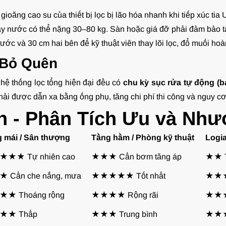
ioăng cao su của thiết bị lọc bị lão hóa nhanh khi tiếp xúc tia 
y nước có thể nặng 30–80 kg. Sàn hoặc giá đỡ phải đảm bảo tải
rước và 30 cm hai bên để kỹ thuật viên thay lõi lọc, đổ muối hoà
 Bỏ Quên
 hệ thống lọc tổng hiện đại đều có
chu kỳ sục rửa tự động (
i được dẫn xa bằng ống phụ, tăng chi phí thi công và nguy cơ 
ến - Phân Tích Ưu và Nh
 mái / Sân thượng
Tầng hầm / Phòng kỹ thuật
Logia
★★ Tự nhiên cao
★★★ Cần bơm tăng áp
★★ T
 Cần che nắng, mưa
★★★★★ Tốt nhất
★★★
★ Thoáng rộng
★★★★ Rộng rãi
★★★ 
★★ Thấp
★★★ Trung bình
★★★ 