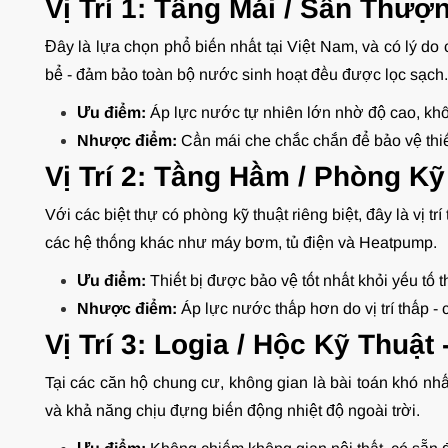
Vị Trí 1: Tầng Mái / Sân Thư
Đây là lựa chọn phổ biến nhất tại Việt Nam, và có lý do
bể - đảm bảo toàn bộ nước sinh hoạt đều được lọc sạch.
Ưu điểm:
Áp lực nước tự nhiên lớn nhờ độ cao, khô
Nhược điểm:
Cần mái che chắc chắn để bảo vệ thiết 
Vị Trí 2: Tầng Hầm / Phòng K
Với các biệt thự có phòng kỹ thuật riêng biệt, đây là vị t
các hệ thống khác như máy bơm, tủ điện và Heatpump.
Ưu điểm:
Thiết bị được bảo vệ tốt nhất khỏi yếu tố th
Nhược điểm:
Áp lực nước thấp hơn do vị trí thấp -
Vị Trí 3: Logia / Hộc Kỹ Thuậ
Tại các căn hộ chung cư, không gian là bài toán khó nhấ
và khả năng chịu đựng biến động nhiệt độ ngoài trời.