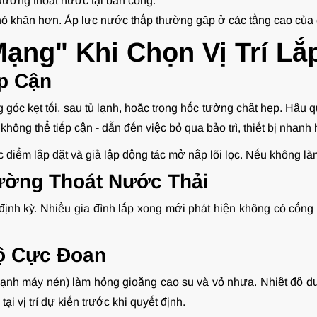
đường thoát nước tại ban công.
 khó khăn hơn. Áp lực nước thấp thường gặp ở các tầng cao của
ạng" Khi Chọn Vị Trí Lắ
ếp Cận
ong góc kẹt tối, sau tủ lạnh, hoặc trong hốc tường chật hẹp. Hậu
ông thể tiếp cận - dẫn đến việc bỏ qua bảo trì, thiết bị nhanh
ớc điểm lắp đặt và giả lập động tác mở nắp lõi lọc. Nếu không là
ường Thoát Nước Thải
định kỳ. Nhiều gia đình lắp xong mới phát hiện không có cống 
Độ Cực Đoan
cạnh máy nén) làm hỏng gioăng cao su và vỏ nhựa. Nhiệt độ d
ại vị trí dự kiến trước khi quyết định.