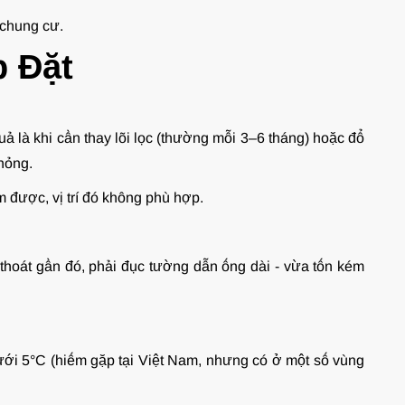
 chung cư.
p Đặt
 quả là khi cần thay lõi lọc (thường mỗi 3–6 tháng) hoặc đổ
 hỏng.
m được, vị trí đó không phù hợp.
thoát gần đó, phải đục tường dẫn ống dài - vừa tốn kém
ưới 5°C (hiếm gặp tại Việt Nam, nhưng có ở một số vùng