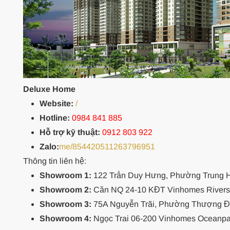
Deluxe Home
Website:
/
Hotline:
0984 841 885
Hỗ trợ kỹ thuật:
0912 803 922
Zalo:
me/854420511263796951
Thông tin liên hệ:
Showroom 1:
122 Trần Duy Hưng, Phường Trung H
Showroom 2:
Căn NQ 24-10 KĐT Vinhomes Riversi
Showroom 3:
75A Nguyễn Trãi, Phường Thượng Đì
Showroom 4:
Ngọc Trai 06-200 Vinhomes Oceanpar