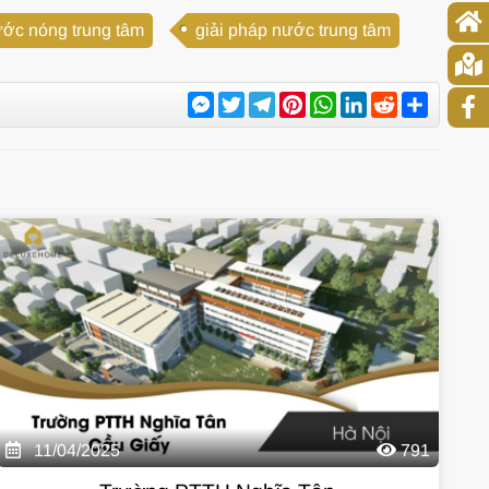
ớc nóng trung tâm
giải pháp nước trung tâm
Messenger
Twitter
Telegram
Pinterest
WhatsApp
LinkedIn
Reddit
Share
11/04/2025
791