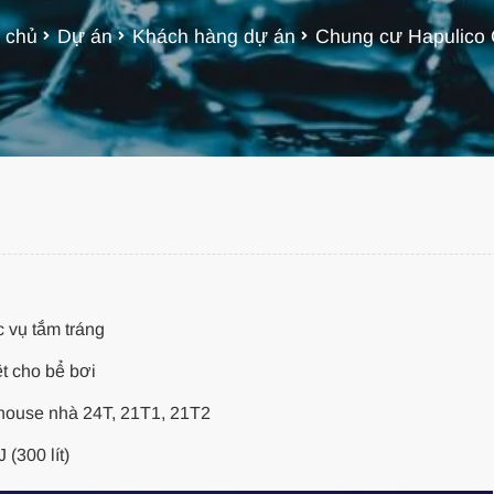
 chủ
Dự án
Khách hàng dự án
Chung cư Hapulico
vụ tắm tráng
ho bể bơi
ouse nhà 24T, 21T1, 21T2
(300 lít)