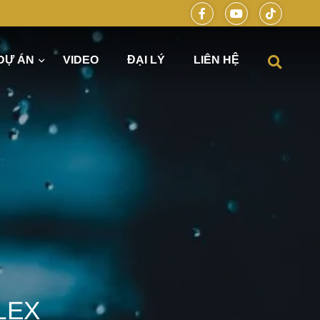
DỰ ÁN
VIDEO
ĐẠI LÝ
LIÊN HỆ
óng hiện đại cùng DELUXE HOME
LEX