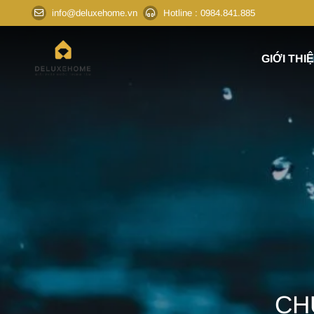
info@deluxehome.vn
Hotline
: 0984.841.885
GIỚI THI
CH