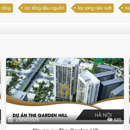
 tổng
lọc tổng đầu nguồn
loc tong rain soft
nư
25/04/2025
685