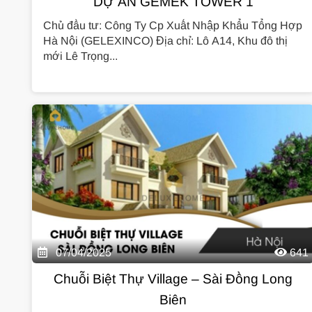
DỰ ÁN GEMEK TOWER 1
Chủ đầu tư: Công Ty Cp Xuất Nhập Khẩu Tổng Hợp
Hà Nội (GELEXINCO) Địa chỉ: Lô A14, Khu đô thị
mới Lê Trọng...
07/04/2025
641
Chuỗi Biệt Thự Village – Sài Đồng Long
Biên