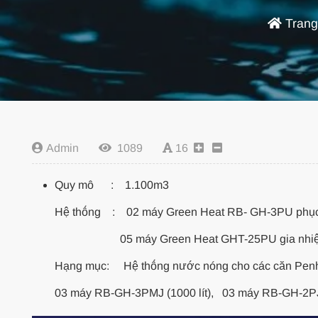
Trang
Admin
1089
16
Quy mô : 1.100m3
Hệ thống : 02 máy Green Heat RB- GH-3PU phục 
05 máy Green Heat GHT-25PU gia nhiệt c
Hạng mục: Hệ thống nước nóng cho các căn Penh
03 máy RB-GH-3PMJ (1000 lít), 03 máy RB-GH-2PJ 