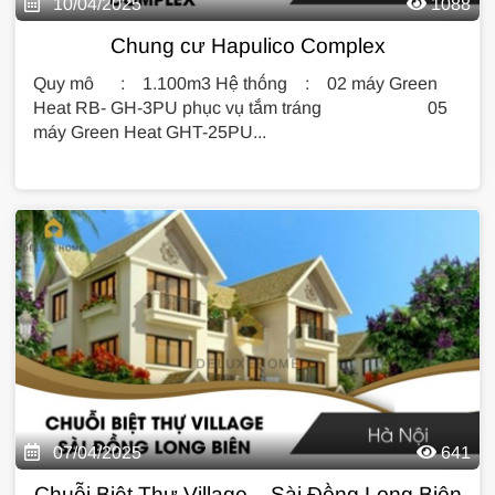
10/04/2025
1088
Chung cư Hapulico Complex
Quy mô : 1.100m3 Hệ thống : 02 máy Green
Heat RB- GH-3PU phục vụ tắm tráng 05
máy Green Heat GHT-25PU...
07/04/2025
641
Chuỗi Biệt Thự Village – Sài Đồng Long Biên