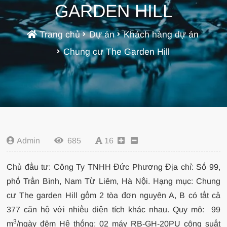
GARDEN HILL
Trang chủ
Dự án
Khách hàng dự án
Chung cư The Garden Hill
Admin
685
16
Chủ đầu tư: Công Ty TNHH Đức Phương Địa chỉ: Số 99,
phố Trần Bình, Nam Từ Liêm, Hà Nội. Hạng mục: Chung
cư The garden Hill gồm 2 tòa đơn nguyên A, B có tất cả
377 căn hộ với nhiều diện tích khác nhau. Quy mô: 99
3
m
/ngày đêm Hệ thống: 02 máy RB-GH-20PU công suất