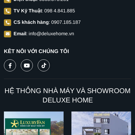
TV Kỹ Thuật
:
098 4.841.885
CS khách hàng
:
0907.185.187
Email
:
info@deluxehome.vn
KẾT NỐI VỚI CHÚNG TÔI
HỆ THỐNG NHÀ MÁY VÀ SHOWROOM
DELUXE HOME