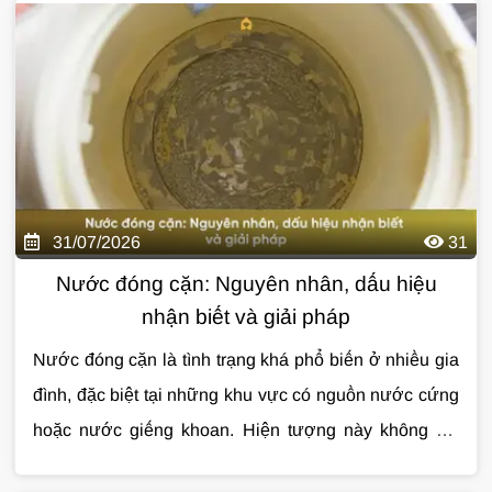
bị lẫn cặn, clo dư, mùi khó chịu hoặc kim loại từ
cho căn hộ chung cư
, những lợi ích thực tế, cách
đường ống cũ. Đây là lý do ngày càng nhiều gia đình
lựa chọn hệ thống phù hợp và các lưu ý quan trọng
quan tâm đến
trước khi lắp đặt qua bài viết dưới đây.
lọc tổng cho căn hộ chung cư
để
nâng cao chất lượng nước sinh hoạt hàng ngày.
31/07/2026
31
Nước đóng cặn: Nguyên nhân, dấu hiệu
nhận biết và giải pháp
Nước đóng cặn là tình trạng khá phổ biến ở nhiều gia
đình, đặc biệt tại những khu vực có nguồn nước cứng
hoặc nước giếng khoan. Hiện tượng này không chỉ
làm mất thẩm mỹ thiết bị mà còn ảnh hưởng đến tuổi