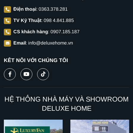
Điện thoại
:
0363.378.281
TV Kỹ Thuật
:
098 4.841.885
CS khách hàng
:
0907.185.187
Email
:
info@deluxehome.vn
KẾT NỐI VỚI CHÚNG TÔI
HỆ THỐNG NHÀ MÁY VÀ SHOWROOM
DELUXE HOME