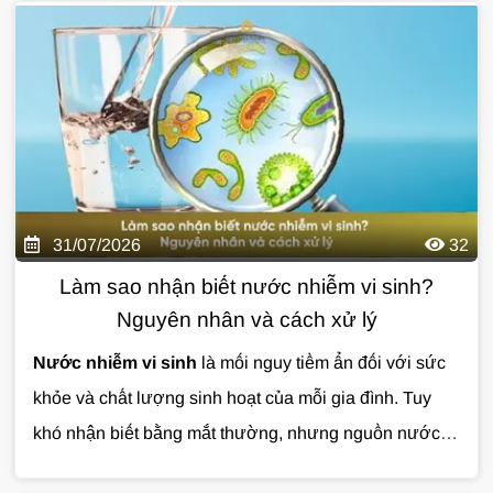
thọ đường ống, bình nóng lạnh và chất lượng sinh
hoạt hằng ngày. Nếu không được xử lý đúng cách,
nước đóng cặn có thể khiến bạn tốn nhiều chi phí sửa
chữa về lâu dài. Cùng Giải Pháp Nước tìm hiểu chi tiết
qua bài viết dưới đây.
31/07/2026
32
Làm sao nhận biết nước nhiễm vi sinh?
Nguyên nhân và cách xử lý
Nước nhiễm vi sinh
là mối nguy tiềm ẩn đối với sức
khỏe và chất lượng sinh hoạt của mỗi gia đình. Tuy
khó nhận biết bằng mắt thường, nhưng nguồn nước ô
nhiễm có thể gây ra nhiều vấn đề nếu không được xử