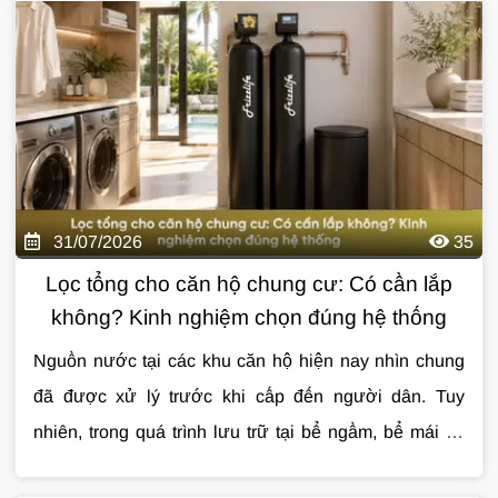
giúp bạn đánh giá chất lượng nguồn nước và lựa
nước uống
qua bài viết dưới đây.
chọn giải pháp xử lý phù hợp.
31/07/2026
35
Lọc tổng cho căn hộ chung cư: Có cần lắp
không? Kinh nghiệm chọn đúng hệ thống
Nguồn nước tại các khu căn hộ hiện nay nhìn chung
đã được xử lý trước khi cấp đến người dân. Tuy
nhiên, trong quá trình lưu trữ tại bể ngầm, bể mái và
vận chuyển qua hệ thống đường ống, nước vẫn có thể
Cùng Giải Pháp Nước tìm hiểu chi tiết về
lọc tổng