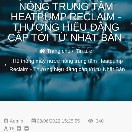
NÓNG TRUNG TÂM
HEATPUMP RECLAIM -
THƯƠNG HIỆU ĐẲNG
CẤP TỚI TỪ NHẬT BẢN
Trang chủ
Tin tức
Hệ thống máy nước nóng trung tâm Heatpump
Reclaim - Thương hiệu đẳng cấp tới từ Nhật Bản
Admin
08/06/2022 15:25:55
340
16