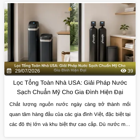
pháp xử lý phù hợp. Trong bài viết này, hãy cùng tìm
hiểu những chỉ số quan trọng nhất và ý nghĩa của từng
thông số đối với sức khỏe cũng như cuộc sống hằng
ngày.
29/07/2026
39
Lọc Tổng Toàn Nhà USA: Giải Pháp Nước
Sạch Chuẩn Mỹ Cho Gia Đình Hiện Đại
Chất lượng nguồn nước ngày càng trở thành mối
quan tâm hàng đầu của các gia đình Việt, đặc biệt tại
các đô thị lớn và khu biệt thự cao cấp. Dù nước máy
đã được xử lý trước khi cấp đến hộ dân, quá trình
Đó cũng là lý do
lọc tổng toàn nhà USA
đang được