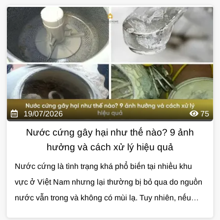
thiết bị, làm giảm hiệu quả của xà phòng và ảnh
hưởng đến tuổi thọ hệ thống đường ống. Vậy
độ
cứng của nước
là gì, có gây hại cho sức khỏe không
và cách xử lý hiệu quả như thế nào? Cùng
Giải Pháp
Nước
tìm hiểu chi tiết trong bài viết dưới đây.
19/07/2026
75
Nước cứng gây hại như thế nào? 9 ảnh
hưởng và cách xử lý hiệu quả
Nước cứng là tình trạng khá phổ biến tại nhiều khu
vực ở Việt Nam nhưng lại thường bị bỏ qua do nguồn
nước vẫn trong và không có mùi lạ. Tuy nhiên, nếu
không được xử lý, nước cứng có thể gây ảnh hưởng