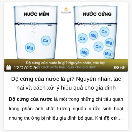
truyền tải qua đường ống vẫn có thể khiến nước phát
nhiều gia đình lựa chọn như một giải pháp xử lý nước
sinh cặn bẩn, clo dư, kim loại nặng hoặc các tạp chất
toàn diện ngay từ đầu nguồn. Với công nghệ tiên tiến,
ảnh hưởng đến sức khỏe và tuổi thọ thiết bị.
tiêu chuẩn chất lượng khắt khe cùng độ bền cao, hệ
thống mang đến nguồn nước sạch cho mọi hoạt động
sinh hoạt hằng ngày, từ tắm rửa, giặt giũ đến bảo vệ
thiết bị và cấp nước cho máy lọc uống trực tiếp.
22/07/2026
66
Độ cứng của nước là gì? Nguyên nhân, tác
hại và cách xử lý hiệu quả cho gia đình
Độ cứng của nước
là một trong những chỉ tiêu quan
trọng phản ánh chất lượng nguồn nước sinh hoạt
nhưng thường bị nhiều gia đình bỏ qua. Khi
độ cứng
của nước
vượt ngưỡng, nước có thể gây đóng cặn