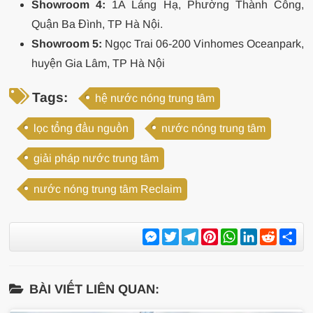
Showroom 4:
1A Láng Hạ, Phường Thành Công,
Quận Ba Đình, TP Hà Nội.
Showroom 5:
Ngọc Trai 06-200 Vinhomes Oceanpark,
huyện Gia Lâm, TP Hà Nội
Tags:
hệ nước nóng trung tâm
lọc tổng đầu nguồn
nước nóng trung tâm
giải pháp nước trung tâm
nước nóng trung tâm Reclaim
Messenger
Twitter
Telegram
Pinterest
WhatsApp
LinkedIn
Reddit
Sh
BÀI VIẾT LIÊN QUAN: