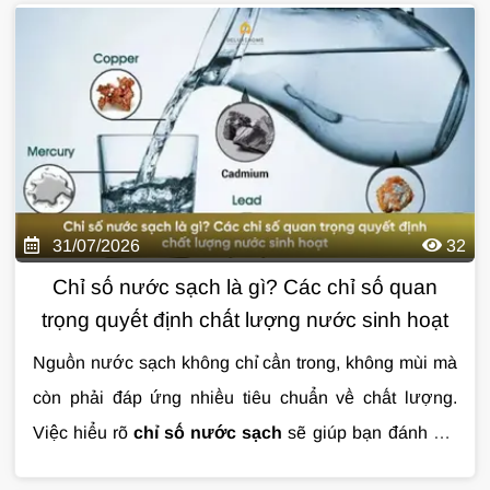
lý kịp thời.
Cùng Giải Pháp Nước tìm hiểu chi tiết về
nguyên nhân, dấu hiệu nhận biết và giải pháp xử lý
nước nhiễm vi sinh hiệu quả qua bài viết dưới đây.
31/07/2026
32
Chỉ số nước sạch là gì? Các chỉ số quan
trọng quyết định chất lượng nước sinh hoạt
Nguồn nước sạch không chỉ cần trong, không mùi mà
còn phải đáp ứng nhiều tiêu chuẩn về chất lượng.
Việc hiểu rõ
chỉ số nước sạch
sẽ giúp bạn đánh giá
mức độ an toàn của nước sinh hoạt và lựa chọn giải