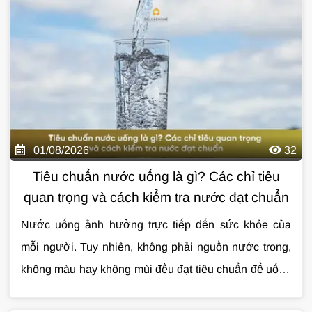
01/08/2026
32
Tiêu chuẩn nước uống là gì? Các chỉ tiêu
quan trọng và cách kiểm tra nước đạt chuẩn
Nước uống ảnh hưởng trực tiếp đến sức khỏe của
mỗi người. Tuy nhiên, không phải nguồn nước trong,
không màu hay không mùi đều đạt tiêu chuẩn để uống
trực tiếp. Việc hiểu đúng
Cùng
Giải Pháp Nước
tìm hiểu chi tiết về
tiêu chuẩn nước uống
tiêu chuẩn
sẽ