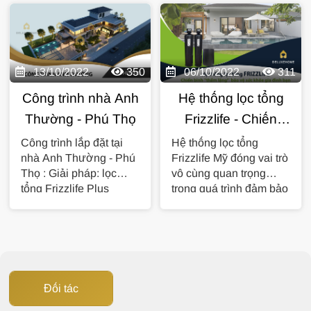
nghệ hiện đại,...
13/10/2022
350
06/10/2022
311
Công trình nhà Anh
Hệ thống lọc tổng
Thường - Phú Thọ
Frizzlife - Chiến
binh "thầm lặng"
Công trình lắp đặt tại
Hệ thống lọc tổng
nhà Anh Thường - Phú
Frizzlife Mỹ đóng vai trò
bảo vệ sức khỏe
Thọ : Giải pháp: lọc
vô cùng quan trọng
gia đình bạn
tổng Frizzlife Plus
trong quá trình đảm bảo
3.5m3/h + Heatpump
nguồn nước sinh hoạt
Đức Stiebel Eltron...
sạch, giúp...
Đối tác