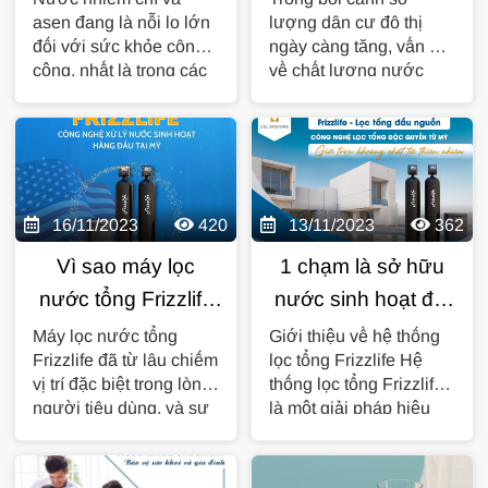
asen đang là nỗi lo lớn
lượng dân cư đô thị
Frizzlife
của nước sinh hoạt
đối với sức khỏe công
ngày càng tăng, vấn đề
đô thị kém chất
cộng, nhất là trong các
về chất lượng nước
lượng
khu vực có nước...
sinh hoạt trở thành mối
quan...
16/11/2023
420
13/11/2023
362
Vì sao máy lọc
1 chạm là sở hữu
nước tổng Frizzlife
nước sinh hoạt đạt
được ưa chuộng
chuẩn với hệ thống
Máy lọc nước tổng
Giới thiệu về hệ thống
Frizzlife đã từ lâu chiếm
lọc tổng Frizzlife Hệ
sử dụng hơn cả?
lọc tổng Frizzlife
vị trí đặc biệt trong lòng
thống lọc tổng Frizzlife
người tiêu dùng, và sự
là một giải pháp hiệu
ưa chuộng này không...
quả và tiện ích để cải...