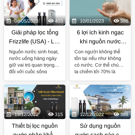
08/05/2023
403
10/01/2023
386
Giải pháp lọc tổng
6 lợi ích kinh ngạc
Frizzlife (USA) - Lọc
khi nguồn nước
tổng Mỹ tạo nguồn
được lọc tiêu chuẩn
Nguồn nước sinh hoạt,
Con người không thể
nước uống hàng ngày
tồn tại nếu như không
nước tiêu chuẩn
giữ vai trò quan trọng
có nước. Cơ thể chúng
Việt
đối với cuộc sống
ta chiếm tới 70% là
thường nhật và cũng là
nước. Nước quan trọng
một trong...
hơn...
19/12/2022
315
12/12/2022
398
Thiết bị lọc nguồn
Sử dụng nguồn
nước nhập khẩu
nước sạch nào cho