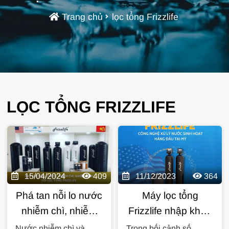
Trang chủ
lọc tổng Frizzlife
LỌC TỔNG FRIZZLIFE
15/04/2024
409
11/12/2023
364
Phá tan nỗi lo nước
Máy lọc tổng
nhiễm chì, nhiễm
Frizzlife nhập khẩu
asen với lọc tổng
Mỹ - "Thiên địch"
Nước nhiễm chì và
Trong bối cảnh số