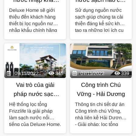
chính hãng USA có
cuộc sống khỏe
Deluxe Home sẽ giới
Sử dụng nguồn nước
thiệu đến khách hàng
sạch giúp chúng ta cải
tốt không ?
mạnh, an toàn
thiết bị lọc nguồn nước
thiện đáng kể sức khỏe
hơn?
nhập khẩu chính hãng
tạo ra những lợi ích cụ
USA chính là h ệ thống
thể như: thúc đẩy...
lọc...
09/11/2022
345
07/11/2022
339
Vai trò của giải
Công trình Chú
pháp nước sạch
Vững - Hải Dương
lọc tổng Frizzlife đối
Hệ thống lọc tổng
Thông tin chi tiết dự án
Frizzlife là giải pháp
Công trình chú Vững,
với da và tóc
làm sạch nước nổi
nhà liên kề Hải Dương:
tiếng của Deluxe Home.
- Giải pháp: lọc tổng
Với thiết bị và công
Frizzlife 3.0m3/h - Quy...