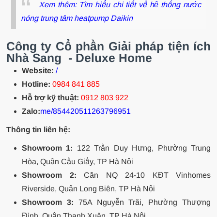
Xem thêm:
Tìm hiểu chi tiết về hệ thống nước
nóng trung tâm heatpump Daikin
Công ty Cổ phần Giải pháp tiện ích
Nhà Sang - Deluxe Home
Website:
/
Hotline:
0984 841 885
Hỗ trợ kỹ thuật:
0912 803 922
Zalo:
me/854420511263796951
Thông tin liên hệ:
Showroom 1:
122 Trần Duy Hưng, Phường Trung
Hòa, Quận Cầu Giấy, TP Hà Nội
Showroom 2:
Căn NQ 24-10 KĐT Vinhomes
Riverside, Quận Long Biên, TP Hà Nội
Showroom 3:
75A Nguyễn Trãi, Phường Thượng
Đình, Quận Thanh Xuân, TP Hà Nội