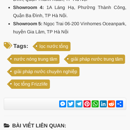
Showroom 4:
1A Láng Hạ, Phường Thành Công,
Quận Ba Đình, TP Hà Nội.
Showroom 5:
Ngọc Trai 06-200 Vinhomes Oceanpark,
huyện Gia Lâm, TP Hà Nội
Tags:
lọc nước tổng
nước nóng trung tâm
giải pháp nước trung tâm
giải pháp nước chuyên nghiệp
lọc tổng Frizzlife
Messenger
Twitter
Telegram
Pinterest
WhatsApp
LinkedIn
Reddit
Sh
BÀI VIẾT LIÊN QUAN: