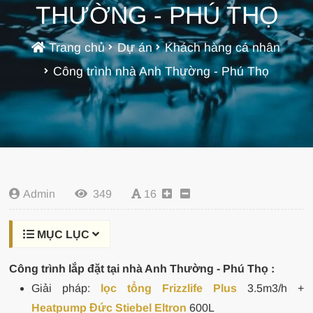
THƯỜNG - PHÚ THỌ
Trang chủ
Dự án
Khách hàng cá nhân
Công trình nhà Anh Thường - Phú Thọ
Admin
349
16
MỤC LỤC
Công trình lắp đặt tại nhà Anh Thường - Phú Thọ :
Giải pháp:
lọc tổng Frizzlife Plus
3.5m3/h +
Heatpump Đức Stiebel Eltron
600L