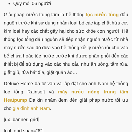
Quy mô: 06 người
Giải pháp nước trung tâm là hệ thống
lọc nước tổng
đầu
nguồn trước khi sử dụng nhằm loại bỏ các tạp chất hữu cơ,
kim loại hay các chất gây hại cho sức khỏe con người. Hệ
thống lọc tổng đầu nguồn sẽ tiếp nhận nguồn nước từ nhà
máy nước sau đó đưa vào hệ thống xử lý nước rồi cho vào
bể chứa hoặc téc nước trước khi được phân phối đến các
thiết bị để sử dụng vào các nhu cầu như ăn uống, tắm rửa,
giặt giũ, rửa bát đĩa, giặt quần áo…
Deluxe Home đã tư vấn và lắp đặt cho anh Nam hệ thống
lọc tổng Rainsoft và
máy nước nóng trung tâm
Heatpump
Daikin nhằm đem đến giải pháp nước tối ưu
cho
gia đình anh Nam
.
[ux_banner_grid]
[col_grid span="6"]