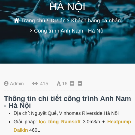
HÀ NỘI
Trang chủ
Dự án
Khách hàng cá nhân
Công trình Anh Nam - Hà Nội
Admin
415
16
Thông tin chi tiết công trình Anh Nam
- Hà Nội
Địa chỉ: Nguyệt Quế, Vinhomes Riverside,Hà Nội
Giải pháp:
lọc tổng Rainsoft
3.0m3/h +
Heatpump
Daikin
460L