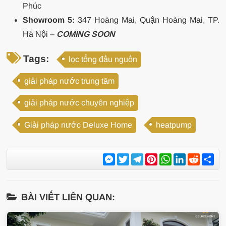
Phúc
Showroom 5:
347 Hoàng Mai, Quận Hoàng Mai, TP.
Hà Nội –
COMING SOON
Tags:
lọc tổng đầu nguồn
giải pháp nước trung tâm
giải pháp nước chuyên nghiệp
Giải pháp nước Deluxe Home
heatpump
Messenger
Twitter
Telegram
Pinterest
WhatsApp
LinkedIn
Reddit
Sh
BÀI VIẾT LIÊN QUAN: