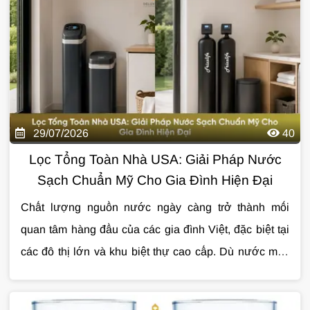
hiểu những chỉ số quan trọng nhất và ý nghĩa của từng
thông số đối với sức khỏe cũng như cuộc sống hằng
ngày.
29/07/2026
40
Lọc Tổng Toàn Nhà USA: Giải Pháp Nước
Sạch Chuẩn Mỹ Cho Gia Đình Hiện Đại
Chất lượng nguồn nước ngày càng trở thành mối
quan tâm hàng đầu của các gia đình Việt, đặc biệt tại
các đô thị lớn và khu biệt thự cao cấp. Dù nước máy
đã được xử lý trước khi cấp đến hộ dân, quá trình
Đó cũng là lý do
lọc tổng toàn nhà USA
đang được
truyền tải qua đường ống vẫn có thể khiến nước phát
nhiều gia đình lựa chọn như một giải pháp xử lý nước