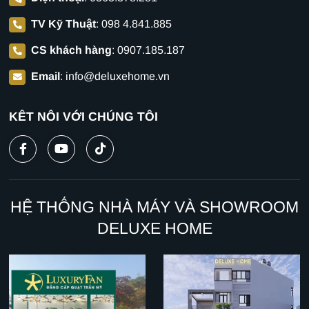
TV Kỹ Thuật
:
098 4.841.885
CS khách hàng
:
0907.185.187
Email
:
info@deluxehome.vn
KẾT NỐI VỚI CHÚNG TÔI
HỆ THỐNG NHÀ MÁY VÀ SHOWROOM
DELUXE HOME