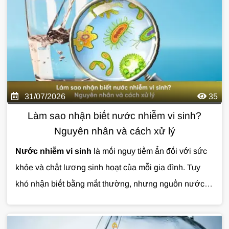
hoạt hằng ngày. Nếu không được xử lý đúng cách,
nước đóng cặn có thể khiến bạn tốn nhiều chi phí sửa
chữa về lâu dài. Cùng Giải Pháp Nước tìm hiểu chi tiết
qua bài viết dưới đây.
31/07/2026
35
Làm sao nhận biết nước nhiễm vi sinh?
Nguyên nhân và cách xử lý
Nước nhiễm vi sinh
là mối nguy tiềm ẩn đối với sức
khỏe và chất lượng sinh hoạt của mỗi gia đình. Tuy
khó nhận biết bằng mắt thường, nhưng nguồn nước ô
nhiễm có thể gây ra nhiều vấn đề nếu không được xử
lý kịp thời.
Cùng Giải Pháp Nước tìm hiểu chi tiết về