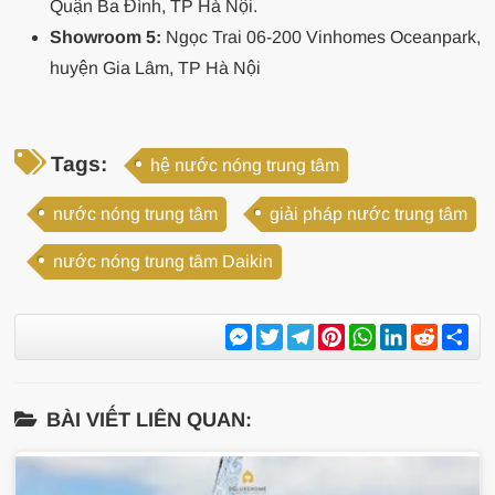
Quận Ba Đình, TP Hà Nội.
Showroom 5:
Ngọc Trai 06-200 Vinhomes Oceanpark,
huyện Gia Lâm, TP Hà Nội
Tags:
hệ nước nóng trung tâm
nước nóng trung tâm
giải pháp nước trung tâm
nước nóng trung tâm Daikin
Messenger
Twitter
Telegram
Pinterest
WhatsApp
LinkedIn
Reddit
Sh
BÀI VIẾT LIÊN QUAN: