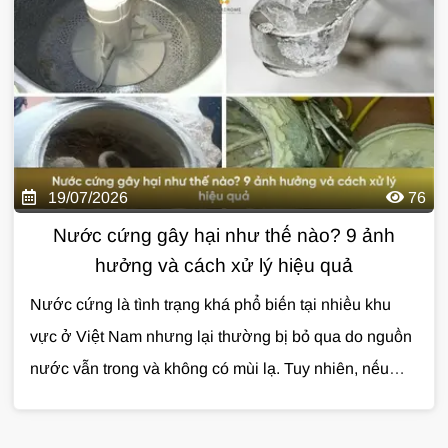
hưởng đến tuổi thọ hệ thống đường ống. Vậy
độ
cứng của nước
là gì, có gây hại cho sức khỏe không
và cách xử lý hiệu quả như thế nào? Cùng
Giải Pháp
Nước
tìm hiểu chi tiết trong bài viết dưới đây.
19/07/2026
76
Nước cứng gây hại như thế nào? 9 ảnh
hưởng và cách xử lý hiệu quả
Nước cứng là tình trạng khá phổ biến tại nhiều khu
vực ở Việt Nam nhưng lại thường bị bỏ qua do nguồn
nước vẫn trong và không có mùi lạ. Tuy nhiên, nếu
không được xử lý, nước cứng có thể gây ảnh hưởng
đến sinh hoạt, làm giảm tuổi thọ thiết bị và phát sinh