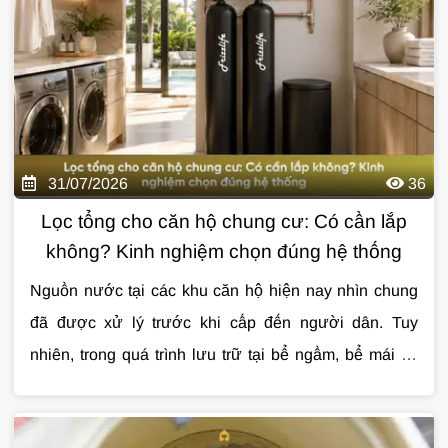
chọn giải pháp xử lý phù hợp.
31/07/2026
36
Lọc tổng cho căn hộ chung cư: Có cần lắp
không? Kinh nghiệm chọn đúng hệ thống
Nguồn nước tại các khu căn hộ hiện nay nhìn chung
đã được xử lý trước khi cấp đến người dân. Tuy
nhiên, trong quá trình lưu trữ tại bể ngầm, bể mái và
vận chuyển qua hệ thống đường ống, nước vẫn có thể
Cùng Giải Pháp Nước tìm hiểu chi tiết về
lọc tổng
bị lẫn cặn, clo dư, mùi khó chịu hoặc kim loại từ
cho căn hộ chung cư
, những lợi ích thực tế, cách