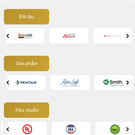
nhiều chi phí không cần thiết. Vậy nước cứng gây hại
như thế nào và đâu là giải pháp xử lý hiệu quả? Cùng
Đối tác
Giải Pháp Nước
tìm hiểu trong bài viết dưới đây.
Sản phẩm
Tiêu chuẩn