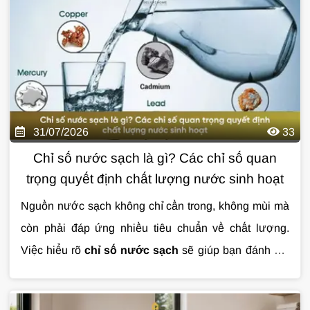
nguyên nhân, dấu hiệu nhận biết và giải pháp xử lý
nước nhiễm vi sinh hiệu quả qua bài viết dưới đây.
31/07/2026
33
Chỉ số nước sạch là gì? Các chỉ số quan
trọng quyết định chất lượng nước sinh hoạt
Nguồn nước sạch không chỉ cần trong, không mùi mà
còn phải đáp ứng nhiều tiêu chuẩn về chất lượng.
Việc hiểu rõ
chỉ số nước sạch
sẽ giúp bạn đánh giá
mức độ an toàn của nước sinh hoạt và lựa chọn giải
pháp xử lý phù hợp. Trong bài viết này, hãy cùng tìm