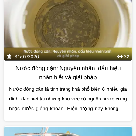
đường ống cũ. Đây là lý do ngày càng nhiều gia đình
lựa chọn hệ thống phù hợp và các lưu ý quan trọng
quan tâm đến
trước khi lắp đặt qua bài viết dưới đây.
lọc tổng cho căn hộ chung cư
để
nâng cao chất lượng nước sinh hoạt hàng ngày.
31/07/2026
32
Nước đóng cặn: Nguyên nhân, dấu hiệu
nhận biết và giải pháp
Nước đóng cặn là tình trạng khá phổ biến ở nhiều gia
đình, đặc biệt tại những khu vực có nguồn nước cứng
hoặc nước giếng khoan. Hiện tượng này không chỉ
làm mất thẩm mỹ thiết bị mà còn ảnh hưởng đến tuổi
thọ đường ống, bình nóng lạnh và chất lượng sinh