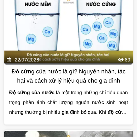
sinh cặn bẩn, clo dư, kim loại nặng hoặc các tạp chất
toàn diện ngay từ đầu nguồn. Với công nghệ tiên tiến,
ảnh hưởng đến sức khỏe và tuổi thọ thiết bị.
tiêu chuẩn chất lượng khắt khe cùng độ bền cao, hệ
thống mang đến nguồn nước sạch cho mọi hoạt động
sinh hoạt hằng ngày, từ tắm rửa, giặt giũ đến bảo vệ
thiết bị và cấp nước cho máy lọc uống trực tiếp.
22/07/2026
69
Độ cứng của nước là gì? Nguyên nhân, tác
hại và cách xử lý hiệu quả cho gia đình
Độ cứng của nước
là một trong những chỉ tiêu quan
trọng phản ánh chất lượng nguồn nước sinh hoạt
nhưng thường bị nhiều gia đình bỏ qua. Khi
độ cứng
của nước
vượt ngưỡng, nước có thể gây đóng cặn
thiết bị, làm giảm hiệu quả của xà phòng và ảnh