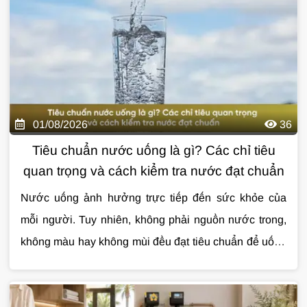
01/08/2026
36
Tiêu chuẩn nước uống là gì? Các chỉ tiêu
quan trọng và cách kiểm tra nước đạt chuẩn
Nước uống ảnh hưởng trực tiếp đến sức khỏe của
mỗi người. Tuy nhiên, không phải nguồn nước trong,
không màu hay không mùi đều đạt tiêu chuẩn để uống
trực tiếp. Việc hiểu đúng
Cùng
Giải Pháp Nước
tìm hiểu chi tiết về
tiêu chuẩn nước uống
tiêu chuẩn
sẽ
giúp bạn đánh giá chất lượng nguồn nước và lựa
nước uống
qua bài viết dưới đây.