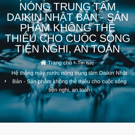
NÓNG TRUNG TÂM
DAIKIN NHẬT BẢN - SẢN
PHẨM KHÔNG THỂ
THIẾU CHO CUỘC SỐNG
TIỆN NGHI, AN TOÀN
Trang chủ
Tin tức
Hệ thống máy nước nóng trung tâm Daikin Nhật
Bản - Sản phẩm không thể thiếu cho cuộc sống
tiện nghi, an toàn